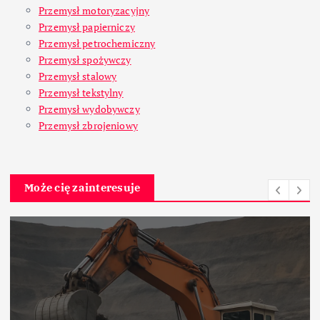
Przemysł motoryzacyjny
Przemysł papierniczy
Przemysł petrochemiczny
Przemysł spożywczy
Przemysł stalowy
Przemysł tekstylny
Przemysł wydobywczy
Przemysł zbrojeniowy
Może cię zainteresuje