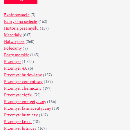
Ekoinnowacje
(3)
Fabryki na świecie
(162)
Historia przemysłu
(157)
Materiały
(647)
Największe
(260)
Polecamy
(7)
Porty morskie
(143)
Przemysł
(1 324)
Przemysł 4.0
(6)
Przemysł budowlany
(157)
Przemysł cementowy
(157)
Przemysł chemiczny
(197)
Przemysł ciężki
(35)
Przemysł energetyczny
(166)
Przemysł farmaceutyczny
(19)
Przemysł hutniczy
(167)
Przemysł Lekki
(18)
Przemysł lotniczy
(167)