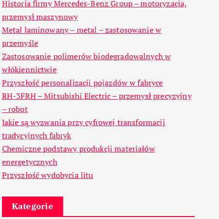
Historia firmy Mercedes-Benz Group – motoryzacja,
przemysł maszynowy
Metal laminowany – metal – zastosowanie w
przemyśle
Zastosowanie polimerów biodegradowalnych w
włókiennictwie
Przyszłość personalizacji pojazdów w fabryce
RH-3FRH – Mitsubishi Electric – przemysł precyzyjny
– robot
Jakie są wyzwania przy cyfrowej transformacji
tradycyjnych fabryk
Chemiczne podstawy produkcji materiałów
energetycznych
Przyszłość wydobycia litu
Kategorie