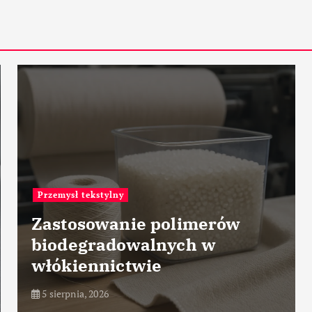
Przemysł motoryzacyjn
ie polimerów
walnych w
Przyszłość pe
twie
pojazdów w f
5 sierpnia, 2026