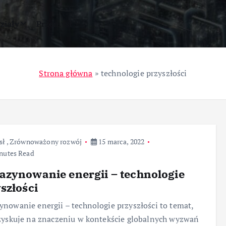
ziały
Przemysł
Strona główna
»
technologie przyszłości
sł
,
Zrównoważony rozwój
15 marca, 2022
nutes Read
zynowanie energii – technologie
szłości
nowanie energii – technologie przyszłości to temat,
zyskuje na znaczeniu w kontekście globalnych wyzwań