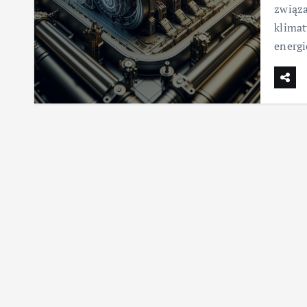
związ
klimat
energ