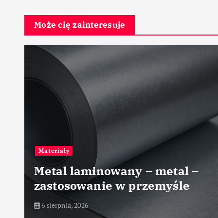
Może cię zainteresuje
Przemysł tekstylny
Zastosowan
inowany – metal –
biodegrado
anie w przemyśle
włókiennic
5 sierpnia, 2026