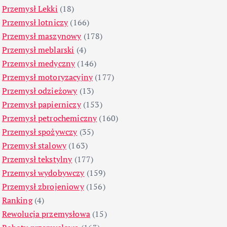
Przemysł Lekki
(18)
Przemysł lotniczy
(166)
Przemysł maszynowy
(178)
Przemysł meblarski
(4)
Przemysł medyczny
(146)
Przemysł motoryzacyjny
(177)
Przemysł odzieżowy
(13)
Przemysł papierniczy
(153)
Przemysł petrochemiczny
(160)
Przemysł spożywczy
(35)
Przemysł stalowy
(163)
Przemysł tekstylny
(177)
Przemysł wydobywczy
(159)
Przemysł zbrojeniowy
(156)
Ranking
(4)
Rewolucja przemysłowa
(15)