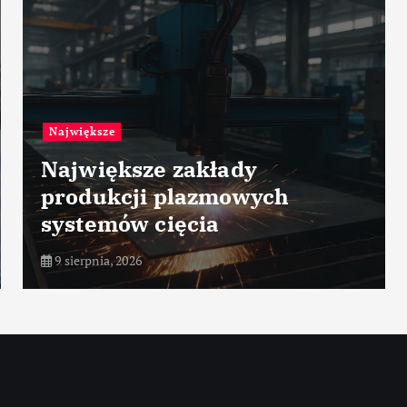
Przemysł lotniczy
kłady
azmowych
Materiały hybr
ia
struktur kadłu
9 sierpnia, 2026