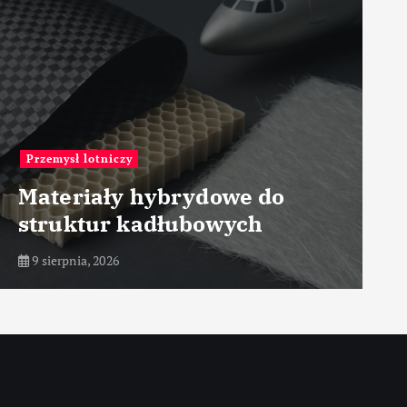
Przemysł maszynowy
ydowe do
Materiały o wysok
bowych
odporności ciepln
9 sierpnia, 2026