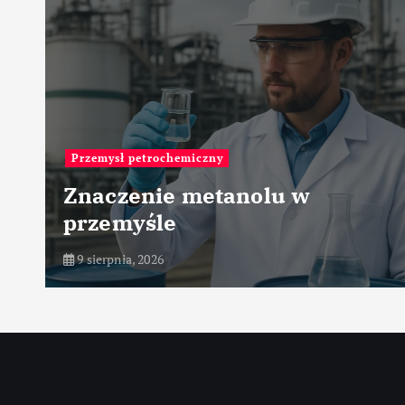
Największe
iczny
Największe za
metanolu w
produkcji pl
systemów cięc
9 sierpnia, 2026