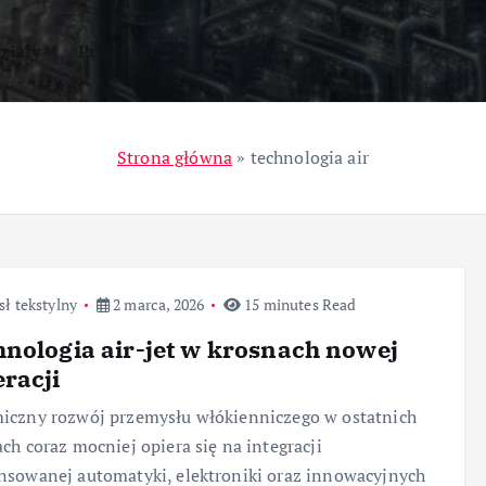
ziały
Przemysł
Strona główna
»
technologia air
ł tekstylny
2 marca, 2026
15 minutes Read
nologia air-jet w krosnach nowej
racji
iczny rozwój przemysłu włókienniczego w ostatnich
ch coraz mocniej opiera się na integracji
sowanej automatyki, elektroniki oraz innowacyjnych