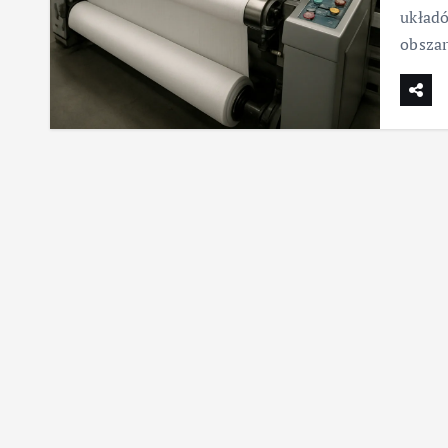
układ
obszar