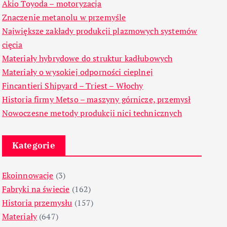
Akio Toyoda – motoryzacja
Znaczenie metanolu w przemyśle
Największe zakłady produkcji plazmowych systemów
cięcia
Materiały hybrydowe do struktur kadłubowych
Materiały o wysokiej odporności cieplnej
Fincantieri Shipyard – Triest – Włochy
Historia firmy Metso – maszyny górnicze, przemysł
Nowoczesne metody produkcji nici technicznych
Kategorie
Ekoinnowacje
(3)
Fabryki na świecie
(162)
Historia przemysłu
(157)
Materiały
(647)