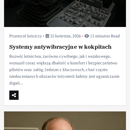
Przemysł lotniczy
25 kwietnia, 2026
15 minutes Read
Systemy antywibracyjne w kokpitach
Rozwój lotnictwa, zarówno cywilnego, jak i wojskowego,
wymusił coraz większą dbałość o komfort i bezpieczeństwo
pilotów oraz załóg. Jednym z kluczowych, choć często
niedocenianych obszarów inżynierii kabiny jest ograniczanie
drgań…