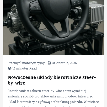
Przemysł motoryzacyjny
30 kwietnia, 2026
11 minutes Read
Nowoczesne układy kierownicze steer-
by-wire
Rozwiązania z zakresu steer-by-wire coraz wyraźniej
zmieniają sposób projektowania samochodów, integrując
układ kierowniczy z cyfrową architekturą pojazdu. W miejsce