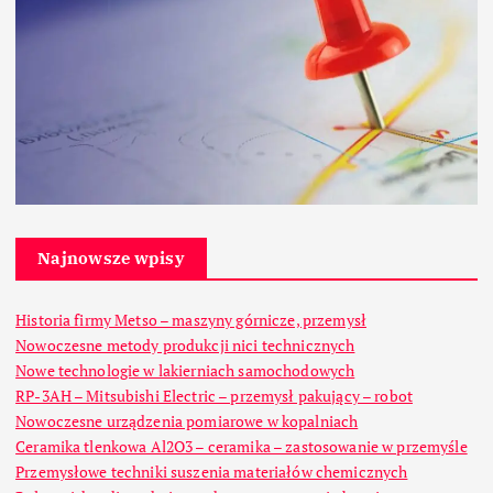
Najnowsze wpisy
Historia firmy Metso – maszyny górnicze, przemysł
Nowoczesne metody produkcji nici technicznych
Nowe technologie w lakierniach samochodowych
RP-3AH – Mitsubishi Electric – przemysł pakujący – robot
Nowoczesne urządzenia pomiarowe w kopalniach
Ceramika tlenkowa Al2O3 – ceramika – zastosowanie w przemyśle
Przemysłowe techniki suszenia materiałów chemicznych