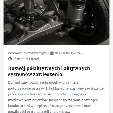
Przemysł motoryzacyjny
28 kwietnia, 2026
15 minutes Read
Rozwój półaktywnych i aktywnych
systemów zawieszenia
Dynamiczny rozwój technologii w przemyśle
motoryzacyjnym sprawił, że klasyczne, pasywne zawieszenie
przestało wystarczać zarówno producentom, jak i
użytkownikom pojazdów. Rosnące wymagania dotyczące
komfortu jazdy, bezpieczeństwa, przyczepności oraz
możliwości personalizacji charakteru…