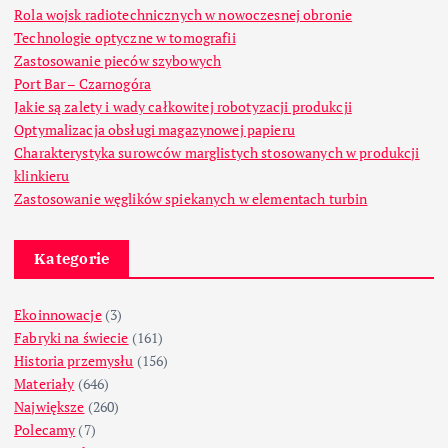
Rola wojsk radiotechnicznych w nowoczesnej obronie
Technologie optyczne w tomografii
Zastosowanie pieców szybowych
Port Bar – Czarnogóra
Jakie są zalety i wady całkowitej robotyzacji produkcji
Optymalizacja obsługi magazynowej papieru
Charakterystyka surowców marglistych stosowanych w produkcji
klinkieru
Zastosowanie węglików spiekanych w elementach turbin
Kategorie
Ekoinnowacje
(3)
Fabryki na świecie
(161)
Historia przemysłu
(156)
Materiały
(646)
Największe
(260)
Polecamy
(7)