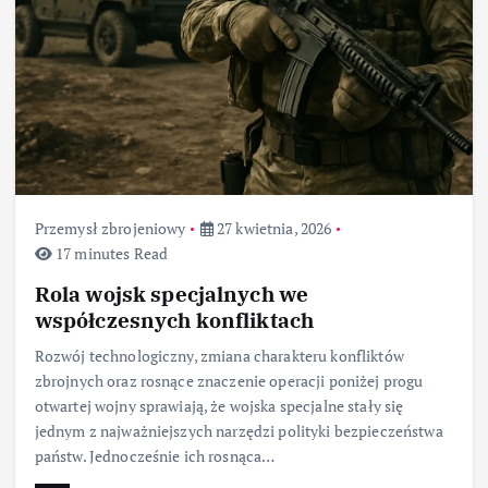
Przemysł zbrojeniowy
27 kwietnia, 2026
17 minutes Read
Rola wojsk specjalnych we
współczesnych konfliktach
Rozwój technologiczny, zmiana charakteru konfliktów
zbrojnych oraz rosnące znaczenie operacji poniżej progu
otwartej wojny sprawiają, że wojska specjalne stały się
jednym z najważniejszych narzędzi polityki bezpieczeństwa
państw. Jednocześnie ich rosnąca…