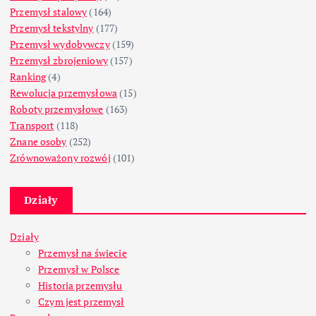
Przemysł stalowy
(164)
Przemysł tekstylny
(177)
Przemysł wydobywczy
(159)
Przemysł zbrojeniowy
(157)
Ranking
(4)
Rewolucja przemysłowa
(15)
Roboty przemysłowe
(163)
Transport
(118)
Znane osoby
(252)
Zrównoważony rozwój
(101)
Działy
Działy
Przemysł na świecie
Przemysł w Polsce
Historia przemysłu
Czym jest przemysł