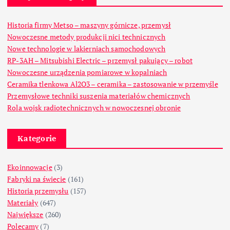
Historia firmy Metso – maszyny górnicze, przemysł
Nowoczesne metody produkcji nici technicznych
Nowe technologie w lakierniach samochodowych
RP-3AH – Mitsubishi Electric – przemysł pakujący – robot
Nowoczesne urządzenia pomiarowe w kopalniach
Ceramika tlenkowa Al2O3 – ceramika – zastosowanie w przemyśle
Przemysłowe techniki suszenia materiałów chemicznych
Rola wojsk radiotechnicznych w nowoczesnej obronie
Kategorie
Ekoinnowacje
(3)
Fabryki na świecie
(161)
Historia przemysłu
(157)
Materiały
(647)
Największe
(260)
Polecamy
(7)