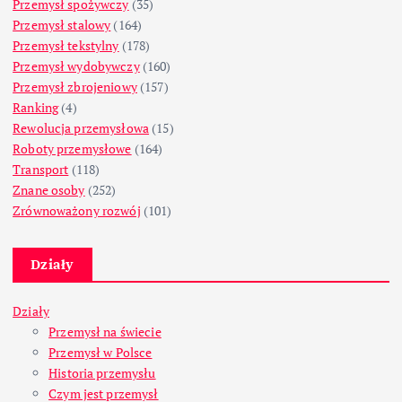
Przemysł spożywczy
(35)
Przemysł stalowy
(164)
Przemysł tekstylny
(178)
Przemysł wydobywczy
(160)
Przemysł zbrojeniowy
(157)
Ranking
(4)
Rewolucja przemysłowa
(15)
Roboty przemysłowe
(164)
Transport
(118)
Znane osoby
(252)
Zrównoważony rozwój
(101)
Działy
Działy
Przemysł na świecie
Przemysł w Polsce
Historia przemysłu
Czym jest przemysł