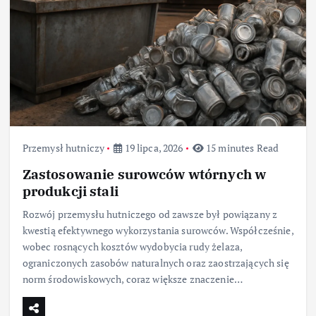
Przemysł hutniczy
19 lipca, 2026
15 minutes Read
Zastosowanie surowców wtórnych w
produkcji stali
Rozwój przemysłu hutniczego od zawsze był powiązany z
kwestią efektywnego wykorzystania surowców. Współcześnie,
wobec rosnących kosztów wydobycia rudy żelaza,
ograniczonych zasobów naturalnych oraz zaostrzających się
norm środowiskowych, coraz większe znaczenie…