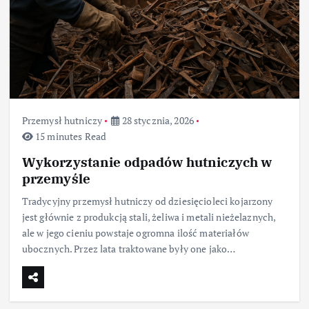
Przemysł hutniczy
28 stycznia, 2026
15 minutes Read
Wykorzystanie odpadów hutniczych w
przemyśle
Tradycyjny przemysł hutniczy od dziesięcioleci kojarzony
jest głównie z produkcją stali, żeliwa i metali nieżelaznych,
ale w jego cieniu powstaje ogromna ilość materiałów
ubocznych. Przez lata traktowane były one jako…