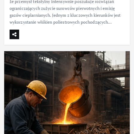
że przemysł tekstylny intensywnie poszukuje rozwiązań
ograniczających zużycie surowców pierwotnych i emisję
gazów cieplarnianych. Jednym z kluczowych kierunków jest
wykorzystanie włókien poliestrowych pochodzących…