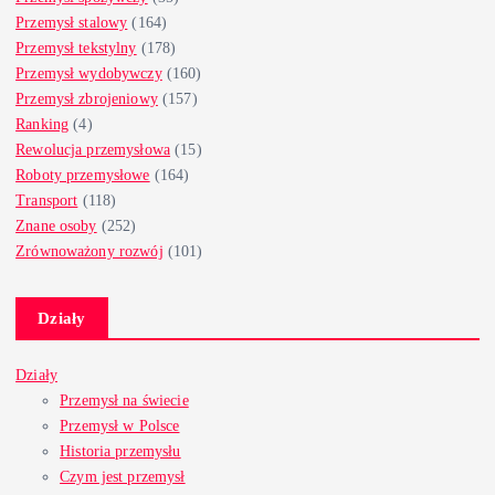
Przemysł stalowy
(164)
Przemysł tekstylny
(178)
Przemysł wydobywczy
(160)
Przemysł zbrojeniowy
(157)
Ranking
(4)
Rewolucja przemysłowa
(15)
Roboty przemysłowe
(164)
Transport
(118)
Znane osoby
(252)
Zrównoważony rozwój
(101)
Działy
Działy
Przemysł na świecie
Przemysł w Polsce
Historia przemysłu
Czym jest przemysł