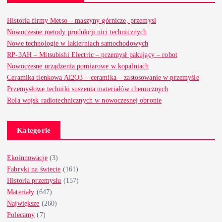
Historia firmy Metso – maszyny górnicze, przemysł
Nowoczesne metody produkcji nici technicznych
Nowe technologie w lakierniach samochodowych
RP-3AH – Mitsubishi Electric – przemysł pakujący – robot
Nowoczesne urządzenia pomiarowe w kopalniach
Ceramika tlenkowa Al2O3 – ceramika – zastosowanie w przemyśle
Przemysłowe techniki suszenia materiałów chemicznych
Rola wojsk radiotechnicznych w nowoczesnej obronie
Kategorie
Ekoinnowacje
(3)
Fabryki na świecie
(161)
Historia przemysłu
(157)
Materiały
(647)
Największe
(260)
Polecamy
(7)