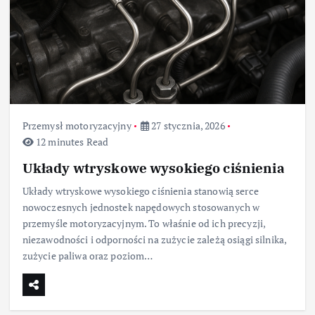
Przemysł motoryzacyjny
27 stycznia, 2026
12 minutes Read
Układy wtryskowe wysokiego ciśnienia
Układy wtryskowe wysokiego ciśnienia stanowią serce
nowoczesnych jednostek napędowych stosowanych w
przemyśle motoryzacyjnym. To właśnie od ich precyzji,
niezawodności i odporności na zużycie zależą osiągi silnika,
zużycie paliwa oraz poziom…