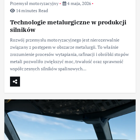
Przemysł motoryzacyjny
4 maja, 2026
14 minutes Read
Technologie metalurgiczne w produkcji
silników
Rozwój przemysłu motoryzacyjnego jest nierozerwalnie
związany z postępem w obszarze metalurgii. To właśnie
zrozumienie procesów wytapiania, rafinacji i obróbki stopów
metali pozwoliło zwiększyć moc, trwałość oraz sprawność
współczesnych silników spalinowych…