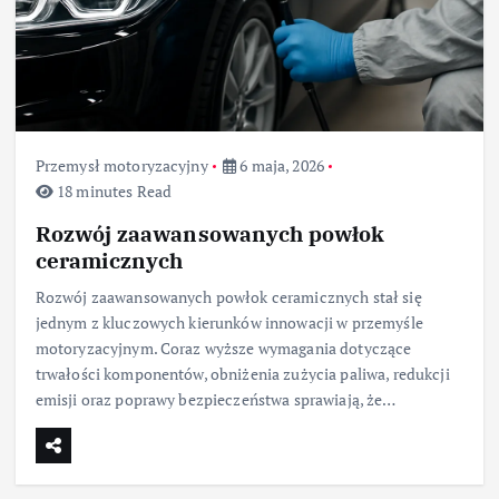
Przemysł motoryzacyjny
6 maja, 2026
18 minutes Read
Rozwój zaawansowanych powłok
ceramicznych
Rozwój zaawansowanych powłok ceramicznych stał się
jednym z kluczowych kierunków innowacji w przemyśle
motoryzacyjnym. Coraz wyższe wymagania dotyczące
trwałości komponentów, obniżenia zużycia paliwa, redukcji
emisji oraz poprawy bezpieczeństwa sprawiają, że…