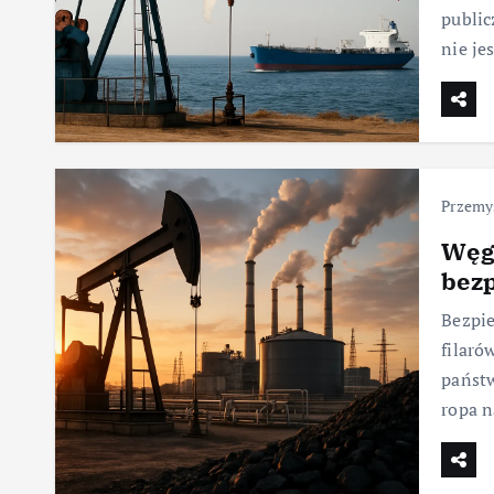
public
nie je
Przemy
Węg
bez
Bezpie
filaró
państw
ropa n