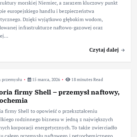
truktury morskiej Niemiec, a zarazem kluczowy punkt
ie europejskiego handlu i bezpieczeństwa
etycznego. Dzięki wyjątkowo głębokim wodom,
owanej infrastrukturze naftowo-gazowej oraz
cej…
Czytaj dalej
a przemysłu
15 marca, 2026
18 minutes Read
oria firmy Shell – przemysł naftowy,
rochemia
ia firmy Shell to opowieść o przekształceniu
lkiego rodzinnego biznesu w jedną z największych
nych korporacji energetycznych. To także zwierciadło
u całego przemysłu naftowego i petrochemicznego,