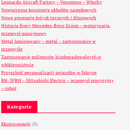
Leonardo Aircraft Factory – Venegono – Włochy
Nowoczesne koncepcje układów napędowych
Nowe generacje łożysk tocznych i ślizgowych
Historia firmy Mercedes-Benz Group – motoryzacja,
przemysł maszynowy
Metal laminowany – metal – zastosowanie w
przemyśle
Zastosowanie polimerów biodegradowalnych w
włókiennictwie
Przyszłość personalizacji pojazdów w fabryce
RH-3FRH – Mitsubishi Electric – przemysł precyzyjny
– robot
Kategorie
Ekoinnowacje
(3)