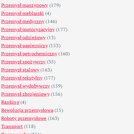
Przemysł maszynowy
(179)
Przemysł meblarski
(4)
Przemysł medyczny
(146)
Przemysł motoryzacyjny
(177)
Przemysł odzieżowy
(13)
Przemysł papierniczy
(153)
Przemysł petrochemiczny
(160)
Przemysł spożywczy
(35)
Przemysł stalowy
(163)
Przemysł tekstylny
(177)
Przemysł wydobywczy
(159)
Przemysł zbrojeniowy
(156)
Ranking
(4)
Rewolucja przemysłowa
(15)
Roboty przemysłowe
(163)
Transport
(118)