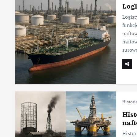
Log
Logist
funkcj
nafto
naftow
surowc
Histori
Hist
naft
Histor