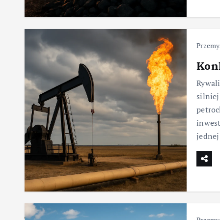
Przemy
Kon
Rywali
silnie
petroc
inwest
jedne
Przemy