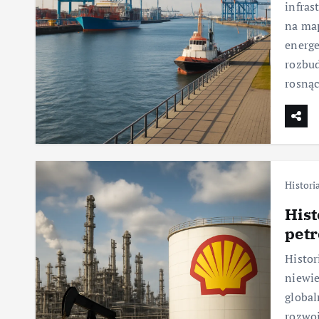
infras
na map
energ
rozbud
rosną
Histori
Hist
pet
Histor
niewie
global
rozwoj