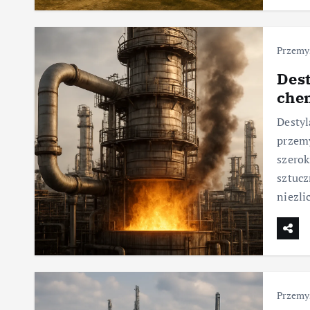
Przemy
Dest
che
Destyl
przem
szerok
sztucz
niezli
Przemy