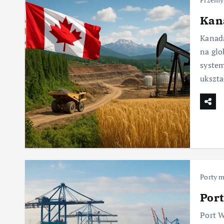
Kan
Kanada
na glo
system
ukszta
Porty m
Por
Port W