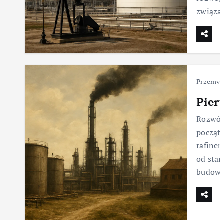
związa
Przemy
Pier
Rozwó
począt
rafine
od sta
budow