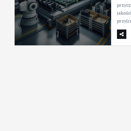
przycz
jakośc
przyjr