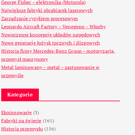
George Fisher – elektronika (Motorola)
Największe fabryki obrabiarek laserowych
Zarządzanie ryzykiem procesowym
Leonardo Aircraft Factory – Venegono – Włochy
Nowoczesne koncepcje układów napędowych
Nowe generacje łożysk tocznych i ślizgowych
Historia firmy Mercedes-Benz Group – motoryzacja,
przemysł maszynowy
Metal laminowany – metal – zastosowanie w
przemyśle
Kategorie
Ekoinnowacje
(3)
Fabryki na świecie
(161)
Historia przemysłu
(156)