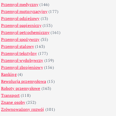
Przemysł medyczny
(146)
Przemysł motoryzacyjny
(177)
Przemysł odzieżowy
(13)
Przemysł papierniczy
(153)
Przemysł petrochemiczny
(161)
Przemysł spożywczy
(35)
Przemysł stalowy
(163)
Przemysł tekstylny
(177)
Przemysł wydobywczy
(159)
Przemysł zbrojeniowy
(156)
Ranking
(4)
Rewolucja przemysłowa
(15)
Roboty przemysłowe
(163)
Transport
(118)
Znane osoby
(252)
Zrównoważony rozwój
(101)