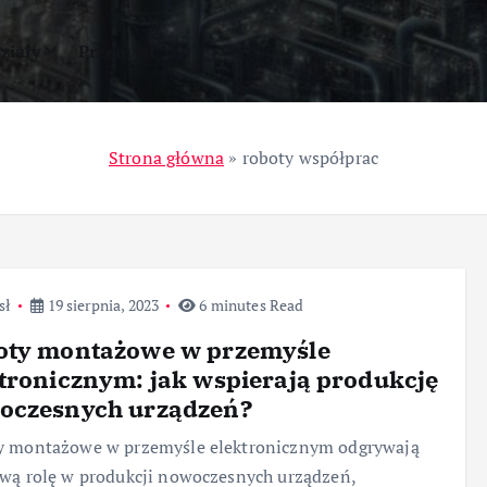
ziały
Przemysł
Strona główna
»
roboty współprac
sł
19 sierpnia, 2023
6 minutes Read
oty montażowe w przemyśle
tronicznym: jak wspierają produkcję
oczesnych urządzeń?
y montażowe w przemyśle elektronicznym odgrywają
wą rolę w produkcji nowoczesnych urządzeń,