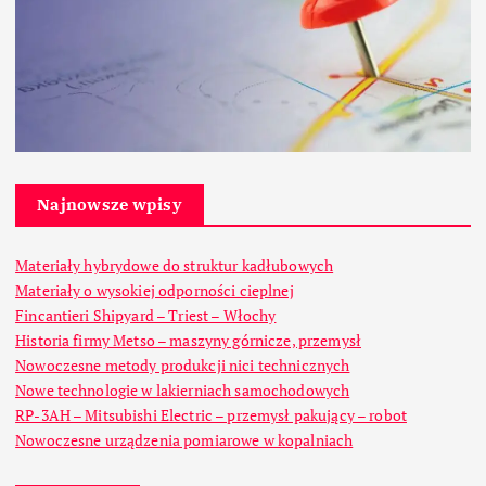
Najnowsze wpisy
Materiały hybrydowe do struktur kadłubowych
Materiały o wysokiej odporności cieplnej
Fincantieri Shipyard – Triest – Włochy
Historia firmy Metso – maszyny górnicze, przemysł
Nowoczesne metody produkcji nici technicznych
Nowe technologie w lakierniach samochodowych
RP-3AH – Mitsubishi Electric – przemysł pakujący – robot
Nowoczesne urządzenia pomiarowe w kopalniach