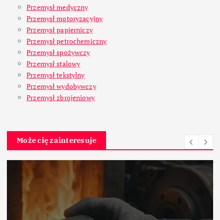
Przemysł medyczny
Przemysł motoryzacyjny
Przemysł papierniczy
Przemysł petrochemiczny
Przemysł spożywczy
Przemysł stalowy
Przemysł tekstylny
Przemysł wydobywczy
Przemysł zbrojeniowy
Może cię zainteresuje