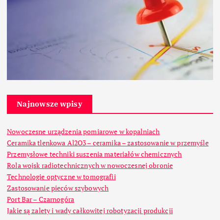
Najnowsze wpisy
Nowoczesne urządzenia pomiarowe w kopalniach
Ceramika tlenkowa Al2O3 – ceramika – zastosowanie w przemyśle
Przemysłowe techniki suszenia materiałów chemicznych
Rola wojsk radiotechnicznych w nowoczesnej obronie
Technologie optyczne w tomografii
Zastosowanie pieców szybowych
Port Bar – Czarnogóra
Jakie są zalety i wady całkowitej robotyzacji produkcji