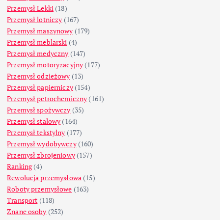
Przemysł Lekki
(18)
Przemysł lotniczy
(167)
Przemysł maszynowy
(179)
Przemysł meblarski
(4)
Przemysł medyczny
(147)
Przemysł motoryzacyjny
(177)
Przemysł odzieżowy
(13)
Przemysł papierniczy
(154)
Przemysł petrochemiczny
(161)
Przemysł spożywczy
(35)
Przemysł stalowy
(164)
Przemysł tekstylny
(177)
Przemysł wydobywczy
(160)
Przemysł zbrojeniowy
(157)
Ranking
(4)
Rewolucja przemysłowa
(15)
Roboty przemysłowe
(163)
Transport
(118)
Znane osoby
(252)