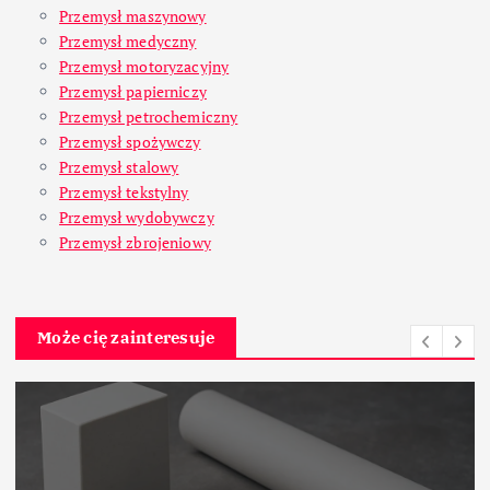
Przemysł maszynowy
Przemysł medyczny
Przemysł motoryzacyjny
Przemysł papierniczy
Przemysł petrochemiczny
Przemysł spożywczy
Przemysł stalowy
Przemysł tekstylny
Przemysł wydobywczy
Przemysł zbrojeniowy
Może cię zainteresuje