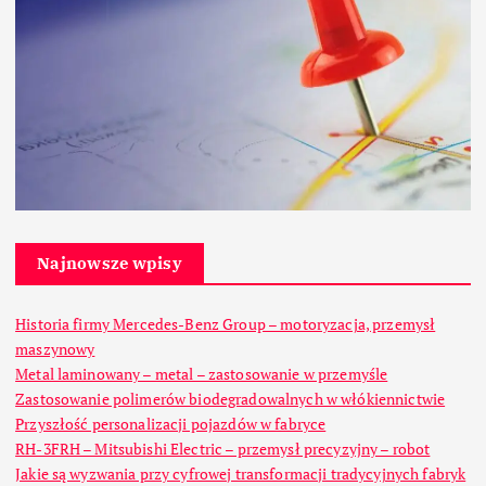
Najnowsze wpisy
Historia firmy Mercedes-Benz Group – motoryzacja, przemysł
maszynowy
Metal laminowany – metal – zastosowanie w przemyśle
Zastosowanie polimerów biodegradowalnych w włókiennictwie
Przyszłość personalizacji pojazdów w fabryce
RH-3FRH – Mitsubishi Electric – przemysł precyzyjny – robot
Jakie są wyzwania przy cyfrowej transformacji tradycyjnych fabryk