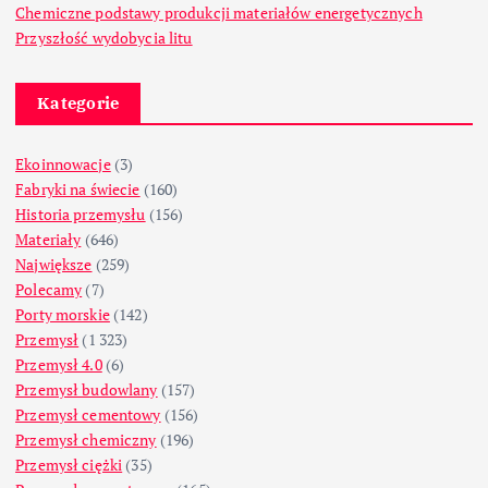
Chemiczne podstawy produkcji materiałów energetycznych
Przyszłość wydobycia litu
Kategorie
Ekoinnowacje
(3)
Fabryki na świecie
(160)
Historia przemysłu
(156)
Materiały
(646)
Największe
(259)
Polecamy
(7)
Porty morskie
(142)
Przemysł
(1 323)
Przemysł 4.0
(6)
Przemysł budowlany
(157)
Przemysł cementowy
(156)
Przemysł chemiczny
(196)
Przemysł ciężki
(35)