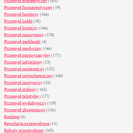
Przemysł energetyczny
(165)
Przemysł farmaceutyczny
(19)
Przemysł hutniczy
(166)
Przemysł Lekki
(18)
Przemysł lotniczy
(166)
Przemysł maszynowy
(178)
Przemysł meblarski
(4)
Przemysł medyczny
(146)
Przemysł motoryzacyjny
(177)
Przemysł odzieżowy
(13)
Przemysł papierniczy
(153)
Przemysł petrochemiczny
(160)
Przemysł spożywczy
(35)
Przemysł stalowy
(163)
Przemysł tekstylny
(177)
Przemysł wydobywczy
(159)
Przemysł zbrojeniowy
(156)
Ranking
(4)
Rewolucja przemysłowa
(15)
Roboty przemysłowe
(163)