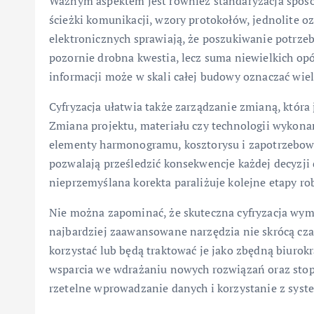
Ważnym aspektem jest również standaryzacja sposo
ścieżki komunikacji, wzory protokołów, jednolite o
elektronicznych sprawiają, że poszukiwanie potrze
pozornie drobna kwestia, lecz suma niewielkich o
informacji może w skali całej budowy oznaczać wiel
Cyfryzacja ułatwia także zarządzanie zmianą, która
Zmiana projektu, materiału czy technologii wykon
elementy harmonogramu, kosztorysu i zapotrzebow
pozwalają prześledzić konsekwencje każdej decyzji d
nieprzemyślana korekta paraliżuje kolejne etapy ro
Nie można zapominać, że skuteczna cyfryzacja wy
najbardziej zaawansowane narzędzia nie skrócą czas
korzystać lub będą traktować je jako zbędną biurok
wsparcia we wdrażaniu nowych rozwiązań oraz stop
rzetelne wprowadzanie danych i korzystanie z syste