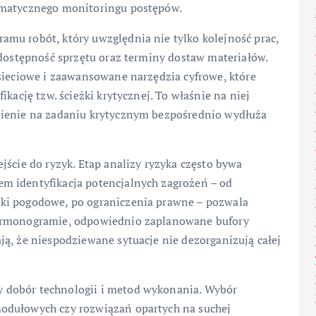
ematycznego monitoringu postępów.
mu robót, który uwzględnia nie tylko kolejność prac,
 dostępność sprzętu oraz terminy dostaw materiałów.
sieciowe i zaawansowane narzędzia cyfrowe, które
kację tzw. ścieżki krytycznej. To właśnie na niej
nienie na zadaniu krytycznym bezpośrednio wydłuża
jście do ryzyk. Etap analizy ryzyka często bywa
m identyfikacja potencjalnych zagrożeń – od
ki pogodowe, po ograniczenia prawne – pozwala
harmonogramie, odpowiednio zaplanowane bufory
ą, że niespodziewane sytuacje nie dezorganizują całej
 dobór technologii i metod wykonania. Wybór
odułowych czy rozwiązań opartych na suchej