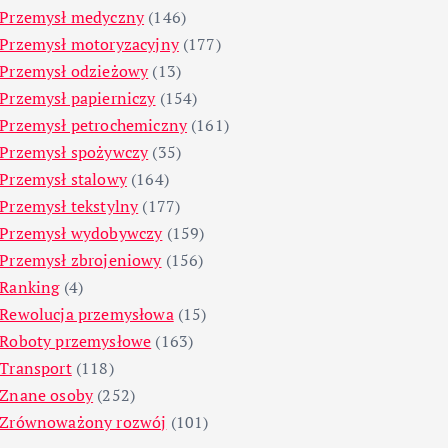
Przemysł medyczny
(146)
Przemysł motoryzacyjny
(177)
Przemysł odzieżowy
(13)
Przemysł papierniczy
(154)
Przemysł petrochemiczny
(161)
Przemysł spożywczy
(35)
Przemysł stalowy
(164)
Przemysł tekstylny
(177)
Przemysł wydobywczy
(159)
Przemysł zbrojeniowy
(156)
Ranking
(4)
Rewolucja przemysłowa
(15)
Roboty przemysłowe
(163)
Transport
(118)
Znane osoby
(252)
Zrównoważony rozwój
(101)