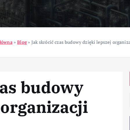
ziały
Przemysł
główna
»
Blog
»
Jak skrócić czas budowy dzięki lepszej organiza
zas budowy
 organizacji