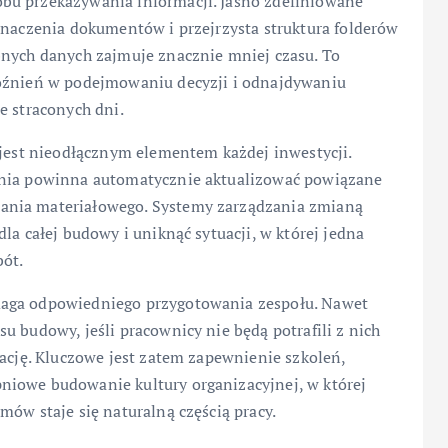
bu przekazywania informacji. Jasno zdefiniowane
znaczenia dokumentów i przejrzysta struktura folderów
bnych danych zajmuje znacznie mniej czasu. To
późnień w podejmowaniu decyzji i odnajdywaniu
e straconych dni.
 jest nieodłącznym elementem każdej inwestycji.
ania powinna automatycznie aktualizować powiązane
ania materiałowego. Systemy zarządzania zmianą
la całej budowy i uniknąć sytuacji, w której jedna
bót.
maga odpowiedniego przygotowania zespołu. Nawet
u budowy, jeśli pracownicy nie będą potrafili z nich
rację. Kluczowe jest zatem zapewnienie szkoleń,
niowe budowanie kultury organizacyjnej, w której
mów staje się naturalną częścią pracy.