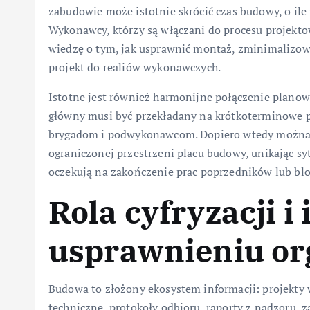
zabudowie może istotnie skrócić czas budowy, o ile 
Wykonawcy, którzy są włączani do procesu projekto
wiedzę o tym, jak usprawnić montaż, zminimalizowa
projekt do realiów wykonawczych.
Istotne jest również harmonijne połączenie plano
główny musi być przekładany na krótkoterminowe p
brygadom i podwykonawcom. Dopiero wtedy można 
ograniczonej przestrzeni placu budowy, unikając sy
oczekują na zakończenie prac poprzedników lub blo
Rola cyfryzacji i
usprawnieniu org
Budowa to złożony ekosystem informacji: projekty 
techniczne, protokoły odbioru, raporty z nadzoru,