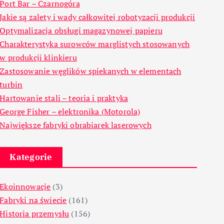
Port Bar – Czarnogóra
Jakie są zalety i wady całkowitej robotyzacji produkcji
Optymalizacja obsługi magazynowej papieru
Charakterystyka surowców marglistych stosowanych
w produkcji klinkieru
Zastosowanie węglików spiekanych w elementach
turbin
Hartowanie stali – teoria i praktyka
George Fisher – elektronika (Motorola)
Największe fabryki obrabiarek laserowych
Kategorie
Ekoinnowacje
(3)
Fabryki na świecie
(161)
Historia przemysłu
(156)