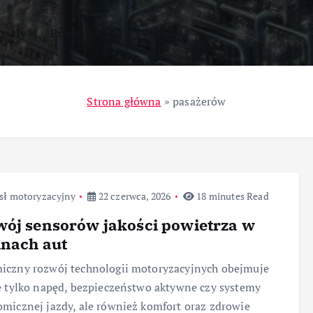
ziały
Przemysł
Strona główna
»
pasażerów
sł motoryzacyjny
22 czerwca, 2026
18 minutes Read
ój sensorów jakości powietrza w
inach aut
iczny rozwój technologii motoryzacyjnych obejmuje
e tylko napęd, bezpieczeństwo aktywne czy systemy
micznej jazdy, ale również komfort oraz zdrowie