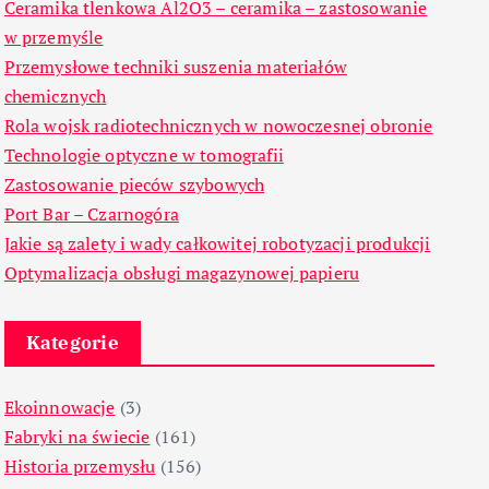
Ceramika tlenkowa Al2O3 – ceramika – zastosowanie
w przemyśle
Przemysłowe techniki suszenia materiałów
chemicznych
Rola wojsk radiotechnicznych w nowoczesnej obronie
Technologie optyczne w tomografii
Zastosowanie pieców szybowych
Port Bar – Czarnogóra
Jakie są zalety i wady całkowitej robotyzacji produkcji
Optymalizacja obsługi magazynowej papieru
Kategorie
Ekoinnowacje
(3)
Fabryki na świecie
(161)
Historia przemysłu
(156)