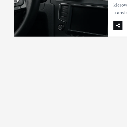
kierow
trans