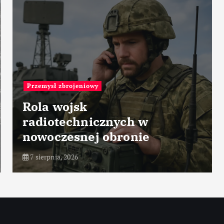
zbrojeniowy
Przemysł med
ojsk
echnicznych w
Technol
zesnej obronie
tomograf
, 2026
7 sierpnia, 202