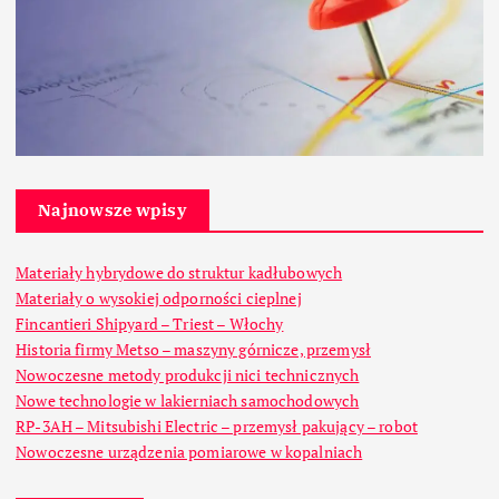
Najnowsze wpisy
Materiały hybrydowe do struktur kadłubowych
Materiały o wysokiej odporności cieplnej
Fincantieri Shipyard – Triest – Włochy
Historia firmy Metso – maszyny górnicze, przemysł
Nowoczesne metody produkcji nici technicznych
Nowe technologie w lakierniach samochodowych
RP-3AH – Mitsubishi Electric – przemysł pakujący – robot
Nowoczesne urządzenia pomiarowe w kopalniach