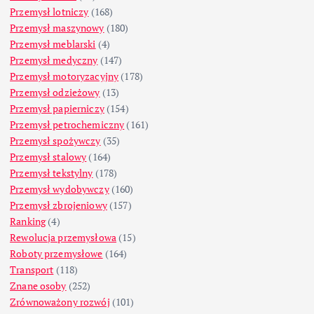
Przemysł lotniczy
(168)
Przemysł maszynowy
(180)
Przemysł meblarski
(4)
Przemysł medyczny
(147)
Przemysł motoryzacyjny
(178)
Przemysł odzieżowy
(13)
Przemysł papierniczy
(154)
Przemysł petrochemiczny
(161)
Przemysł spożywczy
(35)
Przemysł stalowy
(164)
Przemysł tekstylny
(178)
Przemysł wydobywczy
(160)
Przemysł zbrojeniowy
(157)
Ranking
(4)
Rewolucja przemysłowa
(15)
Roboty przemysłowe
(164)
Transport
(118)
Znane osoby
(252)
Zrównoważony rozwój
(101)