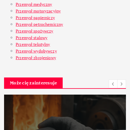
Przemysł medyczny
Przemysł motoryzacyjny
Przemysł papierniczy
Przemysł petrochemiczny
Przemysł spożywczy
Przemysł stalowy
Przemysł tekstylny
Przemysł wydobywczy
Przemysł zbrojeniowy
Może cię zainteresuje