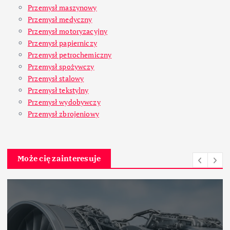
Przemysł maszynowy
Przemysł medyczny
Przemysł motoryzacyjny
Przemysł papierniczy
Przemysł petrochemiczny
Przemysł spożywczy
Przemysł stalowy
Przemysł tekstylny
Przemysł wydobywczy
Przemysł zbrojeniowy
Może cię zainteresuje