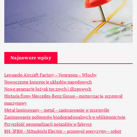
Najnowsze wpisy
Leonardo Aircraft Factory – Venegono – Włochy
Nowoczesne koncepcje układów napędowych
Nowe generacje łożysk tocznych i ślizgowych
Historia firmy Mercedes-Benz Group – motoryzacja, przemysł
maszynowy
Metal laminowany – metal – zastosowanie w przemyśle
Zastosowanie polimerów biodegradowalnych w włókiennictwie
Przyszłość personalizacji pojazdów w fabryce
RH-3FRH – Mitsubishi Electric – przemysł precyzyjny – robot