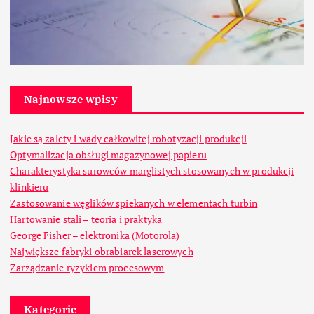
Najnowsze wpisy
Jakie są zalety i wady całkowitej robotyzacji produkcji
Optymalizacja obsługi magazynowej papieru
Charakterystyka surowców marglistych stosowanych w produkcji
klinkieru
Zastosowanie węglików spiekanych w elementach turbin
Hartowanie stali – teoria i praktyka
George Fisher – elektronika (Motorola)
Największe fabryki obrabiarek laserowych
Zarządzanie ryzykiem procesowym
Kategorie