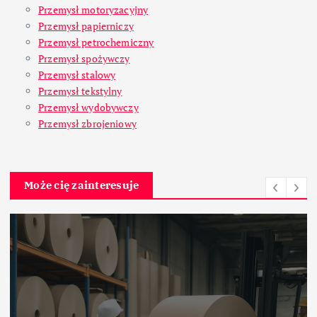
Przemysł motoryzacyjny
Przemysł papierniczy
Przemysł petrochemiczny
Przemysł spożywczy
Przemysł stalowy
Przemysł tekstylny
Przemysł wydobywczy
Przemysł zbrojeniowy
Może cię zainteresuje