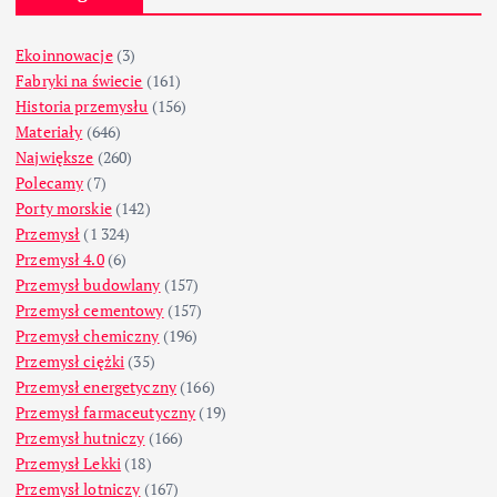
Ekoinnowacje
(3)
Fabryki na świecie
(161)
Historia przemysłu
(156)
Materiały
(646)
Największe
(260)
Polecamy
(7)
Porty morskie
(142)
Przemysł
(1 324)
Przemysł 4.0
(6)
Przemysł budowlany
(157)
Przemysł cementowy
(157)
Przemysł chemiczny
(196)
Przemysł ciężki
(35)
Przemysł energetyczny
(166)
Przemysł farmaceutyczny
(19)
Przemysł hutniczy
(166)
Przemysł Lekki
(18)
Przemysł lotniczy
(167)