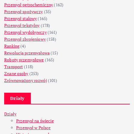
Przemysł petrochemiczny
(162)
Przemysł spożywczy
(35)
Przemysł stalowy
(165)
Przemysł tekstylny
(178)
Przemysł wydobywczy
(161)
Przemysł zbrojeniowy
(158)
Ranking
(4)
Rewolucja przemysłowa
(15)
Roboty przemysłowe
(165)
Transport
(118)
Znane osoby
(253)
Zrównoważony rozwój
(101)
Działy
Działy
Przemysł na świecie
Przemysł w Polsce