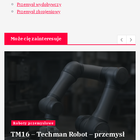
Przemysł wydobywczy
Przemysł zbrojeniowy
Może cię zainteresuje
e
Przemysł chemiczny
man Robot – przemysł
Nowoczesne 