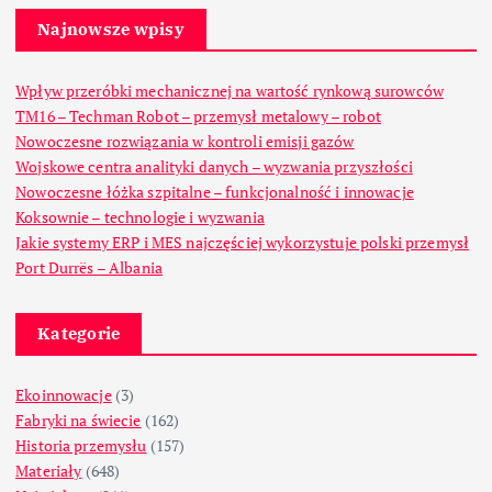
Najnowsze wpisy
Wpływ przeróbki mechanicznej na wartość rynkową surowców
TM16 – Techman Robot – przemysł metalowy – robot
Nowoczesne rozwiązania w kontroli emisji gazów
Wojskowe centra analityki danych – wyzwania przyszłości
Nowoczesne łóżka szpitalne – funkcjonalność i innowacje
Koksownie – technologie i wyzwania
Jakie systemy ERP i MES najczęściej wykorzystuje polski przemysł
Port Durrës – Albania
Kategorie
Ekoinnowacje
(3)
Fabryki na świecie
(162)
Historia przemysłu
(157)
Materiały
(648)