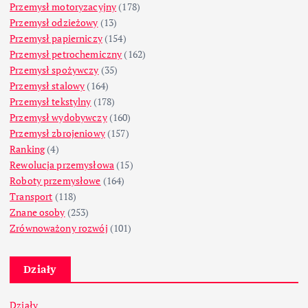
Przemysł motoryzacyjny
(178)
Przemysł odzieżowy
(13)
Przemysł papierniczy
(154)
Przemysł petrochemiczny
(162)
Przemysł spożywczy
(35)
Przemysł stalowy
(164)
Przemysł tekstylny
(178)
Przemysł wydobywczy
(160)
Przemysł zbrojeniowy
(157)
Ranking
(4)
Rewolucja przemysłowa
(15)
Roboty przemysłowe
(164)
Transport
(118)
Znane osoby
(253)
Zrównoważony rozwój
(101)
Działy
Działy