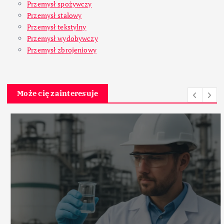
Przemysł spożywczy
Przemysł stalowy
Przemysł tekstylny
Przemysł wydobywczy
Przemysł zbrojeniowy
Może cię zainteresuje