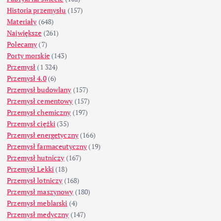
Historia przemysłu
(157)
Materiały
(648)
Największe
(261)
Polecamy
(7)
Porty morskie
(143)
Przemysł
(1 324)
Przemysł 4.0
(6)
Przemysł budowlany
(157)
Przemysł cementowy
(157)
Przemysł chemiczny
(197)
Przemysł ciężki
(35)
Przemysł energetyczny
(166)
Przemysł farmaceutyczny
(19)
Przemysł hutniczy
(167)
Przemysł Lekki
(18)
Przemysł lotniczy
(168)
Przemysł maszynowy
(180)
Przemysł meblarski
(4)
Przemysł medyczny
(147)