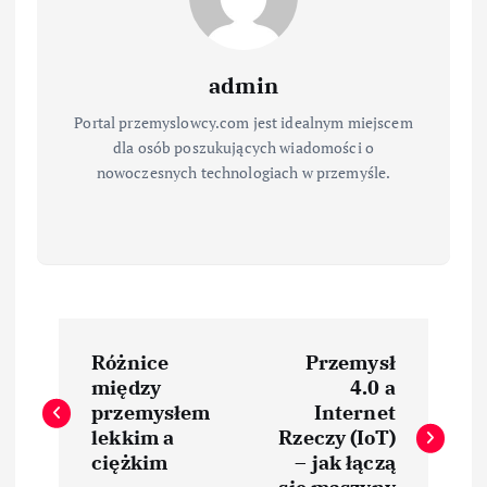
admin
Portal przemyslowcy.com jest idealnym miejscem
dla osób poszukujących wiadomości o
nowoczesnych technologiach w przemyśle.
N
Różnice
Przemysł
a
między
4.0 a
przemysłem
Internet
w
lekkim a
Rzeczy (IoT)
ciężkim
– jak łączą