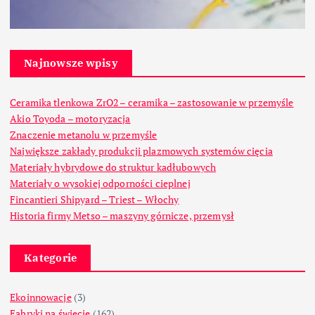
Najnowsze wpisy
Ceramika tlenkowa ZrO2 – ceramika – zastosowanie w przemyśle
Akio Toyoda – motoryzacja
Znaczenie metanolu w przemyśle
Największe zakłady produkcji plazmowych systemów cięcia
Materiały hybrydowe do struktur kadłubowych
Materiały o wysokiej odporności cieplnej
Fincantieri Shipyard – Triest – Włochy
Historia firmy Metso – maszyny górnicze, przemysł
Kategorie
Ekoinnowacje
(3)
Fabryki na świecie
(162)