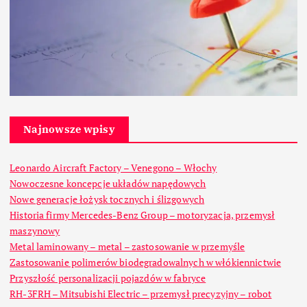
Najnowsze wpisy
Leonardo Aircraft Factory – Venegono – Włochy
Nowoczesne koncepcje układów napędowych
Nowe generacje łożysk tocznych i ślizgowych
Historia firmy Mercedes-Benz Group – motoryzacja, przemysł
maszynowy
Metal laminowany – metal – zastosowanie w przemyśle
Zastosowanie polimerów biodegradowalnych w włókiennictwie
Przyszłość personalizacji pojazdów w fabryce
RH-3FRH – Mitsubishi Electric – przemysł precyzyjny – robot