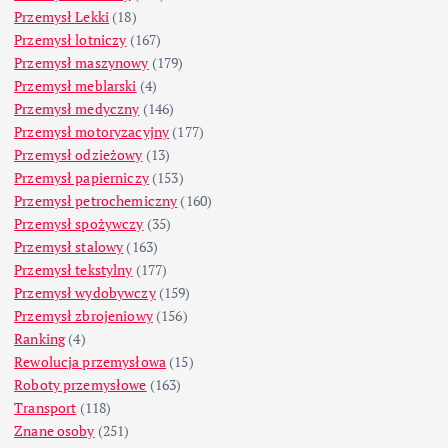
Przemysł Lekki
(18)
Przemysł lotniczy
(167)
Przemysł maszynowy
(179)
Przemysł meblarski
(4)
Przemysł medyczny
(146)
Przemysł motoryzacyjny
(177)
Przemysł odzieżowy
(13)
Przemysł papierniczy
(153)
Przemysł petrochemiczny
(160)
Przemysł spożywczy
(35)
Przemysł stalowy
(163)
Przemysł tekstylny
(177)
Przemysł wydobywczy
(159)
Przemysł zbrojeniowy
(156)
Ranking
(4)
Rewolucja przemysłowa
(15)
Roboty przemysłowe
(163)
Transport
(118)
Znane osoby
(251)