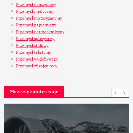
Przemysł maszynowy
Przemysł medyczny
Przemysł motoryzacyjny
Przemysł papierniczy
Przemysł petrochemiczny
Przemysł spożywczy
Przemysł stalowy
Przemysł tekstylny
Przemysł wydobywczy
Przemysł zbrojeniowy
Może cię zainteresuje