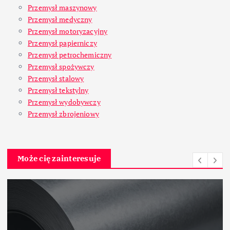
Przemysł maszynowy
Przemysł medyczny
Przemysł motoryzacyjny
Przemysł papierniczy
Przemysł petrochemiczny
Przemysł spożywczy
Przemysł stalowy
Przemysł tekstylny
Przemysł wydobywczy
Przemysł zbrojeniowy
Może cię zainteresuje