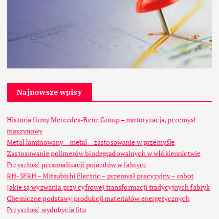
Najnowsze wpisy
Historia firmy Mercedes-Benz Group – motoryzacja, przemysł
maszynowy
Metal laminowany – metal – zastosowanie w przemyśle
Zastosowanie polimerów biodegradowalnych w włókiennictwie
Przyszłość personalizacji pojazdów w fabryce
RH-3FRH – Mitsubishi Electric – przemysł precyzyjny – robot
Jakie są wyzwania przy cyfrowej transformacji tradycyjnych fabryk
Chemiczne podstawy produkcji materiałów energetycznych
Przyszłość wydobycia litu