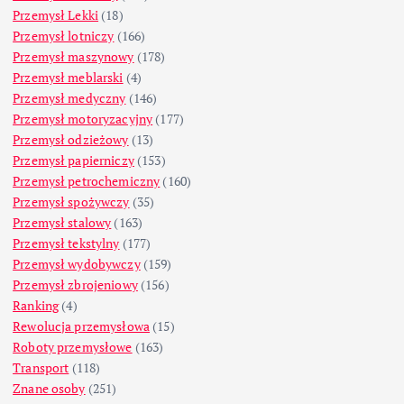
Przemysł Lekki
(18)
Przemysł lotniczy
(166)
Przemysł maszynowy
(178)
Przemysł meblarski
(4)
Przemysł medyczny
(146)
Przemysł motoryzacyjny
(177)
Przemysł odzieżowy
(13)
Przemysł papierniczy
(153)
Przemysł petrochemiczny
(160)
Przemysł spożywczy
(35)
Przemysł stalowy
(163)
Przemysł tekstylny
(177)
Przemysł wydobywczy
(159)
Przemysł zbrojeniowy
(156)
Ranking
(4)
Rewolucja przemysłowa
(15)
Roboty przemysłowe
(163)
Transport
(118)
Znane osoby
(251)