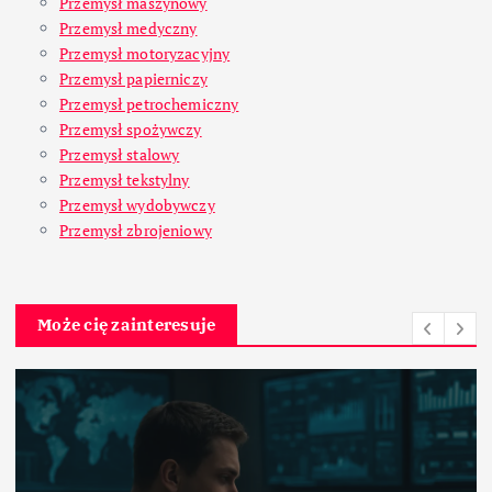
Przemysł maszynowy
Przemysł medyczny
Przemysł motoryzacyjny
Przemysł papierniczy
Przemysł petrochemiczny
Przemysł spożywczy
Przemysł stalowy
Przemysł tekstylny
Przemysł wydobywczy
Przemysł zbrojeniowy
Może cię zainteresuje