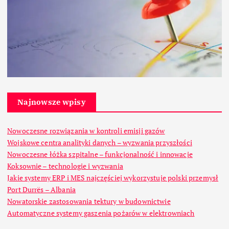
Najnowsze wpisy
Nowoczesne rozwiązania w kontroli emisji gazów
Wojskowe centra analityki danych – wyzwania przyszłości
Nowoczesne łóżka szpitalne – funkcjonalność i innowacje
Koksownie – technologie i wyzwania
Jakie systemy ERP i MES najczęściej wykorzystuje polski przemysł
Port Durrës – Albania
Nowatorskie zastosowania tektury w budownictwie
Automatyczne systemy gaszenia pożarów w elektrowniach