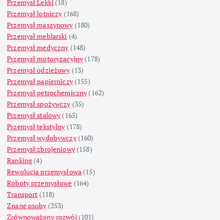
Przemysł Lekki
(18)
Przemysł lotniczy
(168)
Przemysł maszynowy
(180)
Przemysł meblarski
(4)
Przemysł medyczny
(148)
Przemysł motoryzacyjny
(178)
Przemysł odzieżowy
(13)
Przemysł papierniczy
(155)
Przemysł petrochemiczny
(162)
Przemysł spożywczy
(35)
Przemysł stalowy
(165)
Przemysł tekstylny
(178)
Przemysł wydobywczy
(160)
Przemysł zbrojeniowy
(158)
Ranking
(4)
Rewolucja przemysłowa
(15)
Roboty przemysłowe
(164)
Transport
(118)
Znane osoby
(253)
Zrównoważony rozwój
(101)