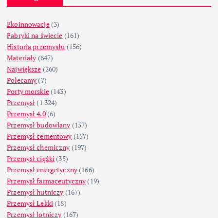
Ekoinnowacje
(3)
Fabryki na świecie
(161)
Historia przemysłu
(156)
Materiały
(647)
Największe
(260)
Polecamy
(7)
Porty morskie
(143)
Przemysł
(1 324)
Przemysł 4.0
(6)
Przemysł budowlany
(157)
Przemysł cementowy
(157)
Przemysł chemiczny
(197)
Przemysł ciężki
(35)
Przemysł energetyczny
(166)
Przemysł farmaceutyczny
(19)
Przemysł hutniczy
(167)
Przemysł Lekki
(18)
Przemysł lotniczy
(167)