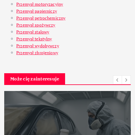
Przemysł motoryzacyjny
Przemysł papierniczy
Przemysł petrochemiczny
Przemysł spożywczy
Przemysł stalowy
Przemysł tekstylny
Przemysł wydobywczy
Przemysł zbrojeniowy
Może cię zainteresuje