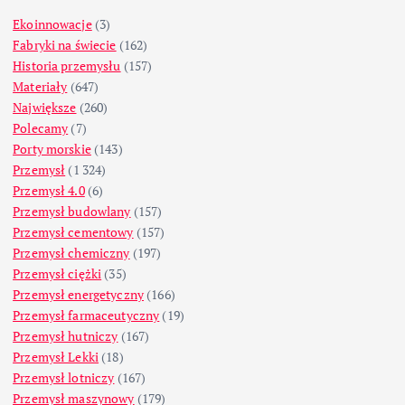
Ekoinnowacje
(3)
Fabryki na świecie
(162)
Historia przemysłu
(157)
Materiały
(647)
Największe
(260)
Polecamy
(7)
Porty morskie
(143)
Przemysł
(1 324)
Przemysł 4.0
(6)
Przemysł budowlany
(157)
Przemysł cementowy
(157)
Przemysł chemiczny
(197)
Przemysł ciężki
(35)
Przemysł energetyczny
(166)
Przemysł farmaceutyczny
(19)
Przemysł hutniczy
(167)
Przemysł Lekki
(18)
Przemysł lotniczy
(167)
Przemysł maszynowy
(179)