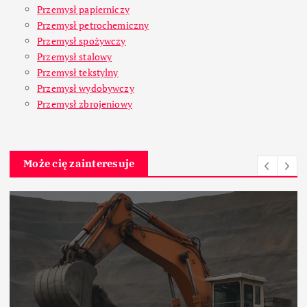
Przemysł papierniczy
Przemysł petrochemiczny
Przemysł spożywczy
Przemysł stalowy
Przemysł tekstylny
Przemysł wydobywczy
Przemysł zbrojeniowy
Może cię zainteresuje