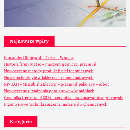
Najnowsze wpisy
Fincantieri Shipyard – Triest – Włochy
Historia firmy Metso – maszyny górnicze, przemysł
Nowoczesne metody produkcji nici technicznych
Nowe technologie w lakierniach samochodowych
RP-3AH – Mitsubishi Electric – przemysł pakujący – robot
Nowoczesne urządzenia pomiarowe w kopalniach
Ceramika tlenkowa Al2O3 – ceramika – zastosowanie w przemyśle
Przemysłowe techniki suszenia materiałów chemicznych
Kategorie