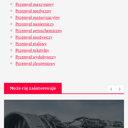
Przemysł maszynowy
Przemysł medyczny
Przemysł motoryzacyjny
Przemysł papierniczy
Przemysł petrochemiczny
Przemysł spożywczy
Przemysł stalowy
Przemysł tekstylny
Przemysł wydobywczy
Przemysł zbrojeniowy
Może cię zainteresuje