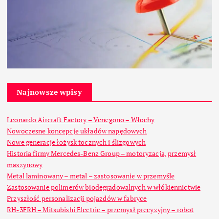
Najnowsze wpisy
Leonardo Aircraft Factory – Venegono – Włochy
Nowoczesne koncepcje układów napędowych
Nowe generacje łożysk tocznych i ślizgowych
Historia firmy Mercedes-Benz Group – motoryzacja, przemysł
maszynowy
Metal laminowany – metal – zastosowanie w przemyśle
Zastosowanie polimerów biodegradowalnych w włókiennictwie
Przyszłość personalizacji pojazdów w fabryce
RH-3FRH – Mitsubishi Electric – przemysł precyzyjny – robot