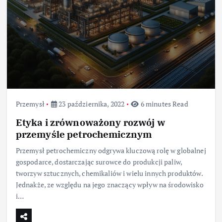
Przemysł
23 października, 2022
6 minutes Read
Etyka i zrównoważony rozwój w
przemyśle petrochemicznym
Przemysł petrochemiczny odgrywa kluczową rolę w globalnej
gospodarce, dostarczając surowce do produkcji paliw,
tworzyw sztucznych, chemikaliów i wielu innych produktów.
Jednakże, ze względu na jego znaczący wpływ na środowisko
i…