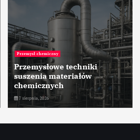
Przemysł zbrojeniowy
i
Rola wojsk
radiotechnicznych w
nowoczesnej obronie
7 sierpnia, 2026