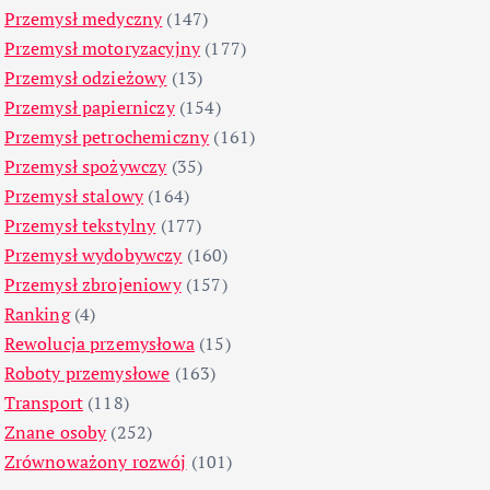
Przemysł medyczny
(147)
Przemysł motoryzacyjny
(177)
Przemysł odzieżowy
(13)
Przemysł papierniczy
(154)
Przemysł petrochemiczny
(161)
Przemysł spożywczy
(35)
Przemysł stalowy
(164)
Przemysł tekstylny
(177)
Przemysł wydobywczy
(160)
Przemysł zbrojeniowy
(157)
Ranking
(4)
Rewolucja przemysłowa
(15)
Roboty przemysłowe
(163)
Transport
(118)
Znane osoby
(252)
Zrównoważony rozwój
(101)