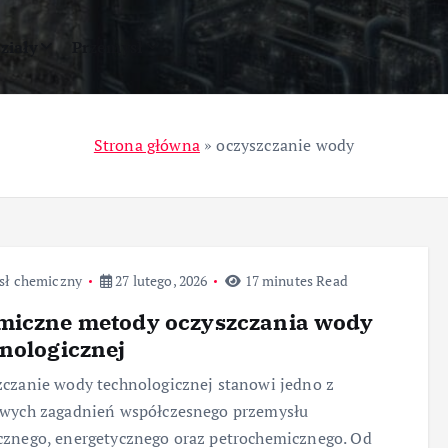
ziały
Przemysł
Strona główna
»
oczyszczanie wody
sł chemiczny
27 lutego, 2026
17 minutes Read
miczne metody oczyszczania wody
nologicznej
czanie wody technologicznej stanowi jedno z
owych zagadnień współczesnego przemysłu
znego, energetycznego oraz petrochemicznego. Od