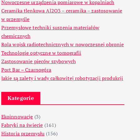
Nowoczesne urządzenia pomiarowe w kopalniach
Ceramika tlenkowa Al2O3 – ceramika – zastosowanie
w przemyśle
Przemysłowe techniki suszenia materiałów
chemicznych
Rola wojsk radiotechnicznych w nowoczesnej obronie
Technologie optyczne w tomografii
Zastosowanie pieców szybowych
Port Bar – Czarnogóra
Jakie są zalety i wady całkowitej robotyzacji produkcji
Kategorie
Ekoinnowacje
(3)
Fabryki na świecie
(161)
Historia przemysłu
(156)