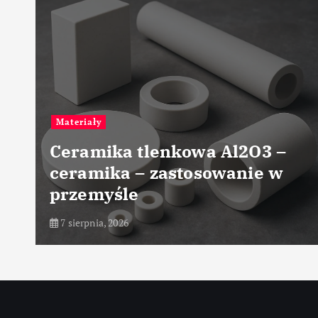
Przemysł chemiczny
 Al2O3 –
Przemysłowe technik
wanie w
suszenia materiałów
chemicznych
7 sierpnia, 2026