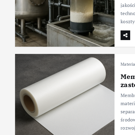
jakośc
techn
koszty
Materia
Mem
zas
Membr
materi
separa
środow
rozwo