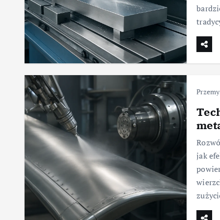
bardzi
tradyc
Przemys
Tech
met
Rozwój
jak ef
powie
wierzc
zużyci