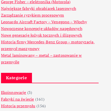
George Fisher – elektronika (Motorola)
Największe fabryki obrabiarek laserowych
Zarządzanie ryzykiem procesowym
Leonardo Aircraft Factory – Venegono – Włochy
Nowoczesne koncepcje układów napędowych
Nowe generacje łożysk tocznych i ślizgowych
Historia firmy Mercedes-Benz Group – motoryzacja,
przemysł maszynowy
Metal laminowany – metal – zastosowanie w
przemyśle
Kategorie
Ekoinnowacje
(3)
Fabryki na świecie
(161)
Historia przemysłu
(156)