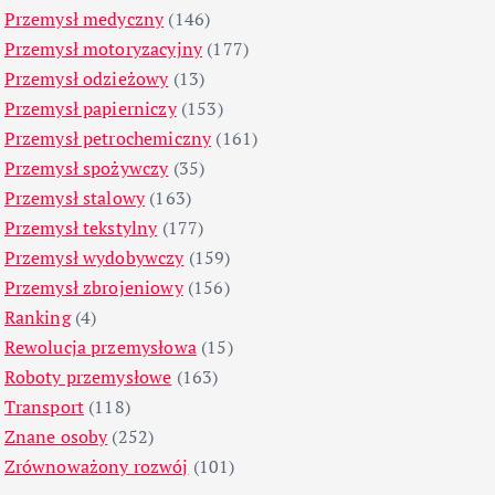
Przemysł medyczny
(146)
Przemysł motoryzacyjny
(177)
Przemysł odzieżowy
(13)
Przemysł papierniczy
(153)
Przemysł petrochemiczny
(161)
Przemysł spożywczy
(35)
Przemysł stalowy
(163)
Przemysł tekstylny
(177)
Przemysł wydobywczy
(159)
Przemysł zbrojeniowy
(156)
Ranking
(4)
Rewolucja przemysłowa
(15)
Roboty przemysłowe
(163)
Transport
(118)
Znane osoby
(252)
Zrównoważony rozwój
(101)