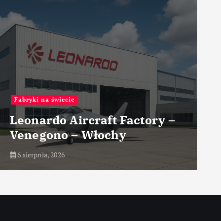
Przemysł lotniczy
 –
Nowoczesne koncepcje
układów napędowych
6 sierpnia, 2026