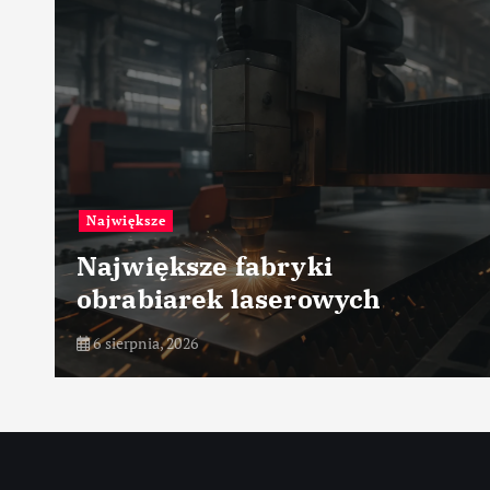
Przemysł petrochemiczny
Zarządzanie ryzykiem
h
procesowym
6 sierpnia, 2026