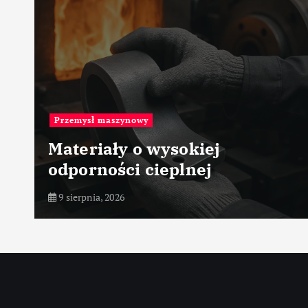
nowy
Fabryki na świecie
 o wysokiej
Fincantieri
i cieplnej
– Włochy
8 sierpnia, 2026