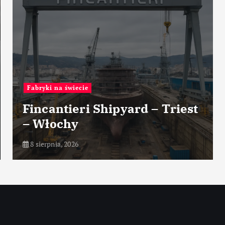
Historia przemysłu
 Shipyard – Triest
Historia firm
maszyny górn
8 sierpnia, 2026