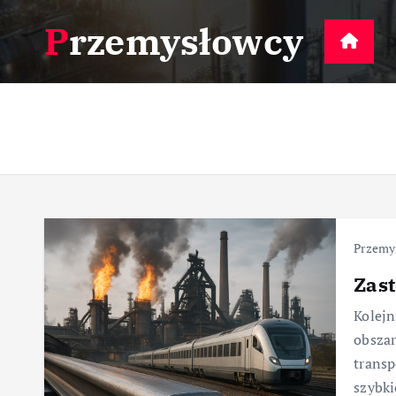
S
Przemysłowcy
k
D
i
p
t
o
c
o
n
t
e
Przemy
n
Zast
t
Kolejn
obszar
transp
szybki