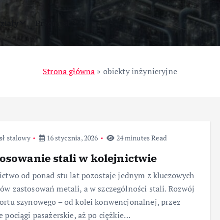
ziały
Przemysł
Strona główna
»
obiekty inżynieryjne
sł stalowy
16 stycznia, 2026
24 minutes Read
osowanie stali w kolejnictwie
ictwo od ponad stu lat pozostaje jednym z kluczowych
ów zastosowań metali, a w szczególności stali. Rozwój
ortu szynowego – od kolei konwencjonalnej, przez
e pociągi pasażerskie, aż po ciężkie…