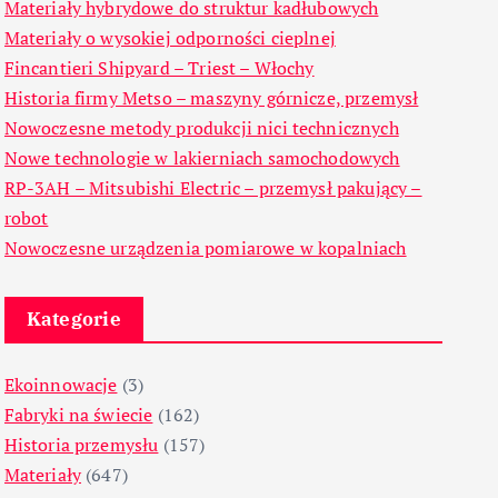
Materiały hybrydowe do struktur kadłubowych
Materiały o wysokiej odporności cieplnej
Fincantieri Shipyard – Triest – Włochy
Historia firmy Metso – maszyny górnicze, przemysł
Nowoczesne metody produkcji nici technicznych
Nowe technologie w lakierniach samochodowych
RP-3AH – Mitsubishi Electric – przemysł pakujący –
robot
Nowoczesne urządzenia pomiarowe w kopalniach
Kategorie
Ekoinnowacje
(3)
Fabryki na świecie
(162)
Historia przemysłu
(157)
Materiały
(647)