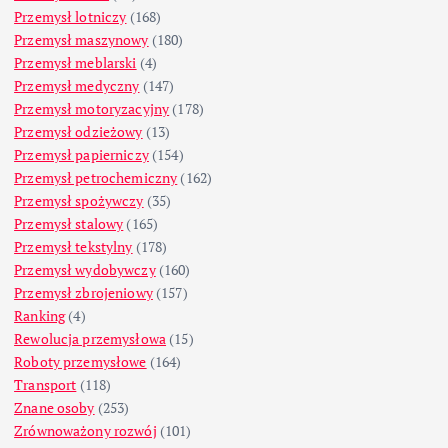
Przemysł lotniczy
(168)
Przemysł maszynowy
(180)
Przemysł meblarski
(4)
Przemysł medyczny
(147)
Przemysł motoryzacyjny
(178)
Przemysł odzieżowy
(13)
Przemysł papierniczy
(154)
Przemysł petrochemiczny
(162)
Przemysł spożywczy
(35)
Przemysł stalowy
(165)
Przemysł tekstylny
(178)
Przemysł wydobywczy
(160)
Przemysł zbrojeniowy
(157)
Ranking
(4)
Rewolucja przemysłowa
(15)
Roboty przemysłowe
(164)
Transport
(118)
Znane osoby
(253)
Zrównoważony rozwój
(101)