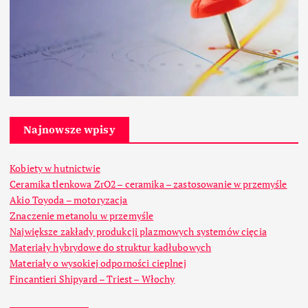
Najnowsze wpisy
Kobiety w hutnictwie
Ceramika tlenkowa ZrO2 – ceramika – zastosowanie w przemyśle
Akio Toyoda – motoryzacja
Znaczenie metanolu w przemyśle
Największe zakłady produkcji plazmowych systemów cięcia
Materiały hybrydowe do struktur kadłubowych
Materiały o wysokiej odporności cieplnej
Fincantieri Shipyard – Triest – Włochy