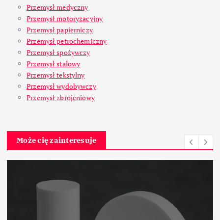
Przemysł medyczny
Przemysł motoryzacyjny
Przemysł papierniczy
Przemysł petrochemiczny
Przemysł spożywczy
Przemysł stalowy
Przemysł tekstylny
Przemysł wydobywczy
Przemysł zbrojeniowy
Może cię zainteresuje