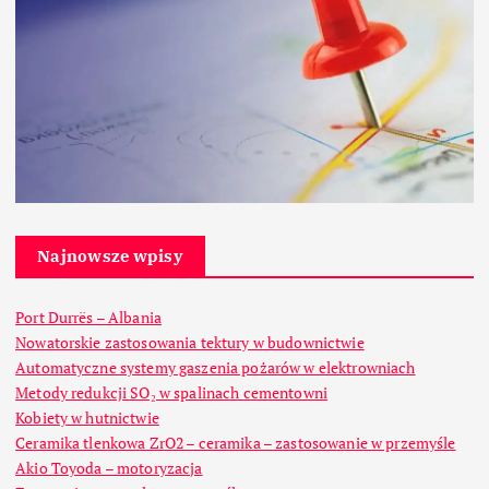
Najnowsze wpisy
Port Durrës – Albania
Nowatorskie zastosowania tektury w budownictwie
Automatyczne systemy gaszenia pożarów w elektrowniach
Metody redukcji SO₂ w spalinach cementowni
Kobiety w hutnictwie
Ceramika tlenkowa ZrO2 – ceramika – zastosowanie w przemyśle
Akio Toyoda – motoryzacja