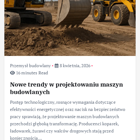
Przemysł budowlany
8 kwietnia, 2026
16 minutes Read
Nowe trendy w projektowaniu maszyn
budowlanych
Postęp technologiczny, rosnące wymagania dotyczące
efektywności energetycznej oraz nacisk na bezpieczeństwo
pracy sprawiają, że projektowanie maszyn budowlanych
przechodzi głęboką transformację. Producenci koparek,
ładowarek, żurawi czy walców drogowych stają przed
koniecznością…