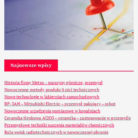
Najnowsze wpisy
Historia firmy Metso – maszyny górnicze, przemysł
Nowoczesne metody produkcji nici technicznych
Nowe technologie w lakierniach samochodowych
RP-3AH – Mitsubishi Electric – przemysł pakujący – robot
Nowoczesne urządzenia pomiarowe w kopalniach
Ceramika tlenkowa Al2O3 – ceramika – zastosowanie w przemyśle
Przemysłowe techniki suszenia materiałów chemicznych
Rola wojsk radiotechnicznych w nowoczesnej obronie