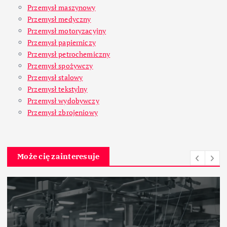
Przemysł maszynowy
Przemysł medyczny
Przemysł motoryzacyjny
Przemysł papierniczy
Przemysł petrochemiczny
Przemysł spożywczy
Przemysł stalowy
Przemysł tekstylny
Przemysł wydobywczy
Przemysł zbrojeniowy
Może cię zainteresuje