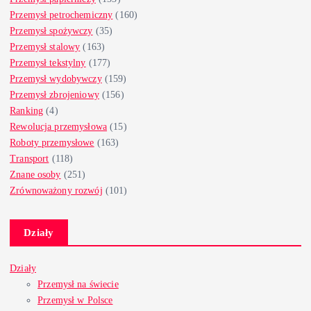
Przemysł petrochemiczny
(160)
Przemysł spożywczy
(35)
Przemysł stalowy
(163)
Przemysł tekstylny
(177)
Przemysł wydobywczy
(159)
Przemysł zbrojeniowy
(156)
Ranking
(4)
Rewolucja przemysłowa
(15)
Roboty przemysłowe
(163)
Transport
(118)
Znane osoby
(251)
Zrównoważony rozwój
(101)
Działy
Działy
Przemysł na świecie
Przemysł w Polsce