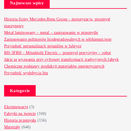
Najnowsze wpisy
Historia firmy Mercedes-Benz Group – motoryzacja, przemysł
maszynowy
Metal laminowany – metal – zastosowanie w przemyśle
Zastosowanie polimerów biodegradowalnych w włókiennictwie
Przyszłość personalizacji pojazdów w fabryce
RH-3FRH – Mitsubishi Electric – przemysł precyzyjny – robot
Jakie są wyzwania przy cyfrowej transformacji tradycyjnych fabryk
Chemiczne podstawy produkcji materiałów energetycznych
Przyszłość wydobycia litu
Kategorie
Ekoinnowacje
(3)
Fabryki na świecie
(160)
Historia przemysłu
(156)
Materiały
(646)