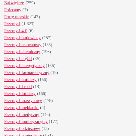
Największe
(259)
Polecamy
(7)
Porty morskie
(142)
Przemysł
(1 323)
Przemysł 4.0
(6)
Przemysł budowlany
(157)
Przemysł cementowy
(156)
Przemysł chemiczny
(196)
Przemysł ciężki
(35)
Przemysł energetyczny
(165)
Przemysł farmaceutyczny
(19)
Przemysł hutniczy
(166)
Przemysł Lekki
(18)
Przemysł lotniczy
(166)
Przemysł maszynowy
(178)
Przemysł meblarski
(4)
Przemysł medyczny
(146)
Przemysł motoryzacyjny
(177)
Przemysł odzieżowy
(13)
Przemysł papierniczy
(153)