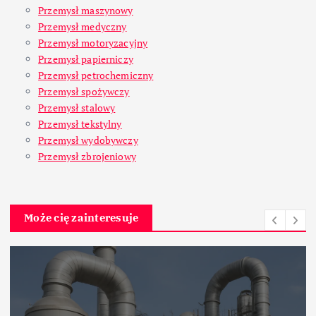
Przemysł maszynowy
Przemysł medyczny
Przemysł motoryzacyjny
Przemysł papierniczy
Przemysł petrochemiczny
Przemysł spożywczy
Przemysł stalowy
Przemysł tekstylny
Przemysł wydobywczy
Przemysł zbrojeniowy
Może cię zainteresuje