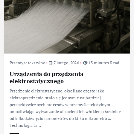
Przemysł tekstylny
7 lutego, 2026
15 minutes Read
Urządzenia do przędzenia
elektrostatycznego
Przędzenie elektrostatyczne, określane często jako
elektroprzędzenie, stało się jednym z najbardziej
perspektywicznych procesów w przemyśle tekstylnym,
umożliwiając wytwarzanie ultracienkich włókien o średnicy
od kilkudziesięciu nanometrów do kilku mikrometrów.
Technologia ta…