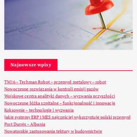
Najnowsze wpisy
TM16 – Techman Robot – przemysł metalowy – robot
Nowoczesne rozwiązania w kontroli emisji gazów
Wojskowe centra analityki danych – wyzwania przyszłości
Nowoczesne łóżka szpitalne – funkcjonalność i innowacje
Koksownie – technologie i wyzwania
Jakie systemy ERP i MES najczęściej wykorzystuje polski przemysł
Port Durrës – Albania
Nowatorskie zastosowania tektury w budownictwie