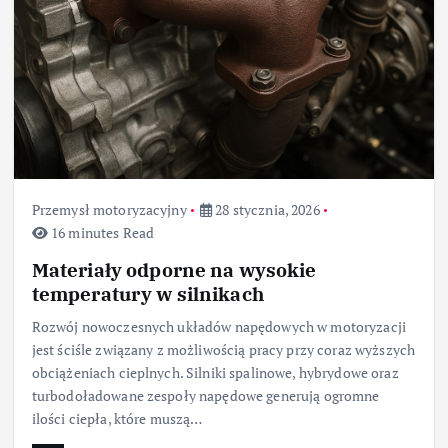
Przemysł motoryzacyjny
28 stycznia, 2026
16 minutes Read
Materiały odporne na wysokie
temperatury w silnikach
Rozwój nowoczesnych układów napędowych w motoryzacji
jest ściśle związany z możliwością pracy przy coraz wyższych
obciążeniach cieplnych. Silniki spalinowe, hybrydowe oraz
turbodoładowane zespoły napędowe generują ogromne
ilości ciepła, które muszą…