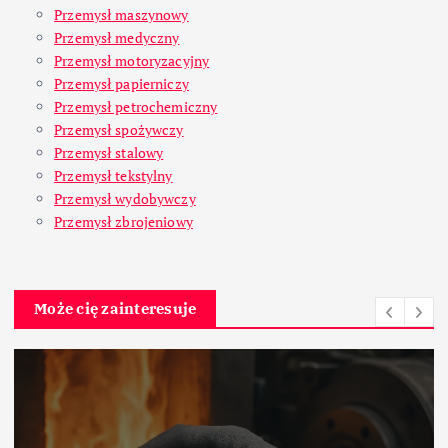
Przemysł maszynowy
Przemysł medyczny
Przemysł motoryzacyjny
Przemysł papierniczy
Przemysł petrochemiczny
Przemysł spożywczy
Przemysł stalowy
Przemysł tekstylny
Przemysł wydobywczy
Przemysł zbrojeniowy
Może cię zainteresuje