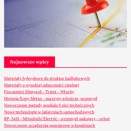
Najnowsze wpisy
Materiały hybrydowe do struktur kadłubowych
Materiały o wysokiej odporności cieplnej
Fincantieri Shipyard – Triest – Włochy
Historia firmy Metso – maszyny górnicze, przemysł
Nowoczesne metody produkcji nici technicznych
Nowe technologie w lakierniach samochodowych
RP-3AH – Mitsubishi Electric – przemysł pakujący – robot
Nowoczesne urządzenia pomiarowe w kopalniach