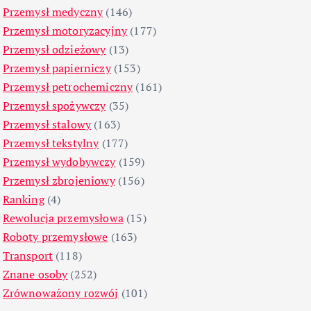
Przemysł medyczny
(146)
Przemysł motoryzacyjny
(177)
Przemysł odzieżowy
(13)
Przemysł papierniczy
(153)
Przemysł petrochemiczny
(161)
Przemysł spożywczy
(35)
Przemysł stalowy
(163)
Przemysł tekstylny
(177)
Przemysł wydobywczy
(159)
Przemysł zbrojeniowy
(156)
Ranking
(4)
Rewolucja przemysłowa
(15)
Roboty przemysłowe
(163)
Transport
(118)
Znane osoby
(252)
Zrównoważony rozwój
(101)