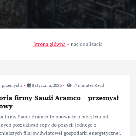
ziały
Przemysł
Strona główna
»
nacjonalizacja
a przemysłu
8 stycznia, 2026
17 minutes Read
oria firmy Saudi Aramco – przemysł
towy
ia firmy Saudi Aramco to opowieść o przejściu od
nych poszukiwań ropy do pozycji jednego z
niejszych filarów światowej gospodarki energetycznej.