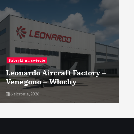
Przemysł lotniczy
Nowoczesne koncepcje
układów napędowych
6 sierpnia, 2026