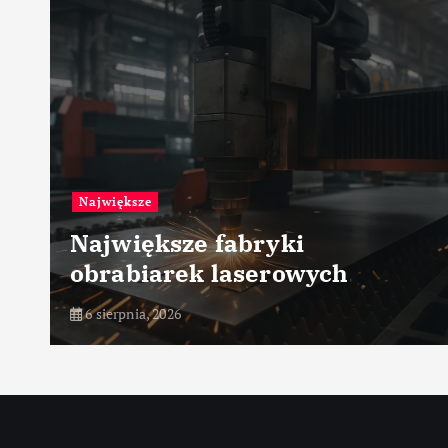
Przemysł petrochemiczny
Zarządzanie ryzykiem
procesowym
6 sierpnia, 2026