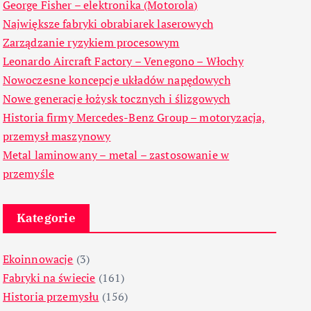
George Fisher – elektronika (Motorola)
Największe fabryki obrabiarek laserowych
Zarządzanie ryzykiem procesowym
Leonardo Aircraft Factory – Venegono – Włochy
Nowoczesne koncepcje układów napędowych
Nowe generacje łożysk tocznych i ślizgowych
Historia firmy Mercedes-Benz Group – motoryzacja,
przemysł maszynowy
Metal laminowany – metal – zastosowanie w
przemyśle
Kategorie
Ekoinnowacje
(3)
Fabryki na świecie
(161)
Historia przemysłu
(156)