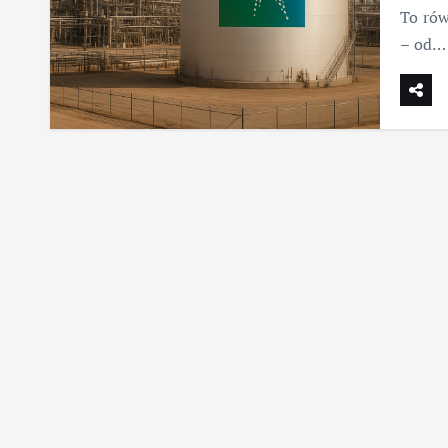
To rów
– od…