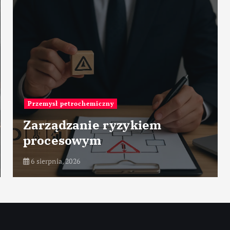
Fabryki na świecie
Leonardo Aircraft Factory –
Venegono – Włochy
6 sierpnia, 2026