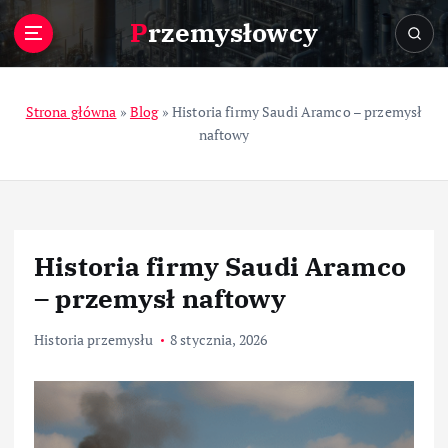
S
Przemysłowcy
k
i
p
t
Strona główna
»
Blog
»
Historia firmy Saudi Aramco – przemysł
o
naftowy
c
o
n
t
e
Historia firmy Saudi Aramco
n
t
– przemysł naftowy
Historia przemysłu
8 stycznia, 2026