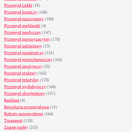
Przemysł Lekki
(18)
Przemysł lotniczy
(168)
Przemysł maszynowy
(180)
Przemysł meblarski
(4)
Przemysł medyczny
(147)
Przemysł motoryzacyjny
(178)
Przemysł odzieżowy
(13)
Przemysł papierniczy
(155)
Przemysł petrochemiczny
(162)
Przemysł spożywczy
(35)
Przemysł stalowy
(165)
Przemysł tekstylny
(178)
Przemysł wydobywczy
(160)
Przemysł zbrojeniowy
(157)
Ranking
(4)
Rewolucja przemysłowa
(15)
Roboty przemysłowe
(164)
Transport
(118)
Znane osoby
(253)