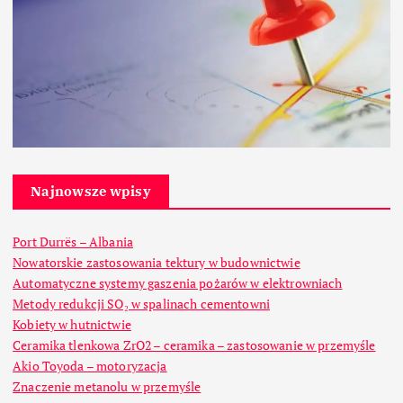
Najnowsze wpisy
Port Durrës – Albania
Nowatorskie zastosowania tektury w budownictwie
Automatyczne systemy gaszenia pożarów w elektrowniach
Metody redukcji SO₂ w spalinach cementowni
Kobiety w hutnictwie
Ceramika tlenkowa ZrO2 – ceramika – zastosowanie w przemyśle
Akio Toyoda – motoryzacja
Znaczenie metanolu w przemyśle