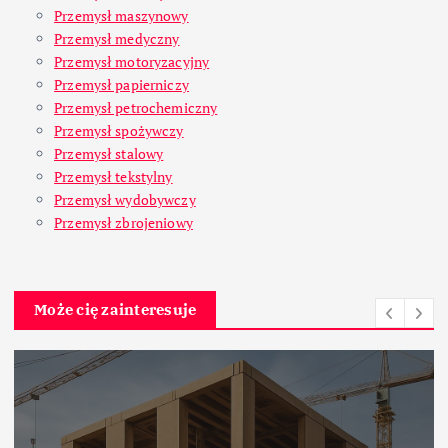
Przemysł maszynowy
Przemysł medyczny
Przemysł motoryzacyjny
Przemysł papierniczy
Przemysł petrochemiczny
Przemysł spożywczy
Przemysł stalowy
Przemysł tekstylny
Przemysł wydobywczy
Przemysł zbrojeniowy
Może cię zainteresuje