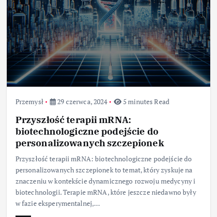
Przemysł
29 czerwca, 2024
5 minutes Read
Przyszłość terapii mRNA:
biotechnologiczne podejście do
personalizowanych szczepionek
Przyszłość terapii mRNA: biotechnologiczne podejście do
personalizowanych szczepionek to temat, który zyskuje na
znaczeniu w kontekście dynamicznego rozwoju medycyny i
biotechnologii. Terapie mRNA, które jeszcze niedawno były
w fazie eksperymentalnej,…