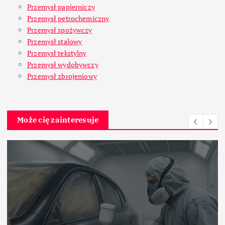
Przemysł papierniczy
Przemysł petrochemiczny
Przemysł spożywczy
Przemysł stalowy
Przemysł tekstylny
Przemysł wydobywczy
Przemysł zbrojeniowy
Może cię zainteresuje