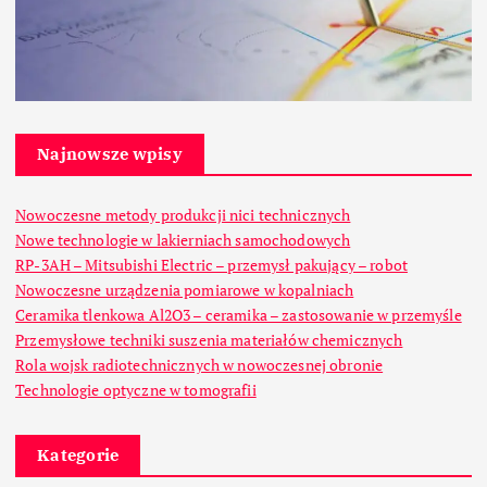
Najnowsze wpisy
Nowoczesne metody produkcji nici technicznych
Nowe technologie w lakierniach samochodowych
RP-3AH – Mitsubishi Electric – przemysł pakujący – robot
Nowoczesne urządzenia pomiarowe w kopalniach
Ceramika tlenkowa Al2O3 – ceramika – zastosowanie w przemyśle
Przemysłowe techniki suszenia materiałów chemicznych
Rola wojsk radiotechnicznych w nowoczesnej obronie
Technologie optyczne w tomografii
Kategorie