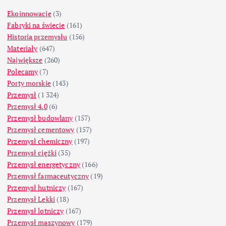
Ekoinnowacje
(3)
Fabryki na świecie
(161)
Historia przemysłu
(156)
Materiały
(647)
Największe
(260)
Polecamy
(7)
Porty morskie
(143)
Przemysł
(1 324)
Przemysł 4.0
(6)
Przemysł budowlany
(157)
Przemysł cementowy
(157)
Przemysł chemiczny
(197)
Przemysł ciężki
(35)
Przemysł energetyczny
(166)
Przemysł farmaceutyczny
(19)
Przemysł hutniczy
(167)
Przemysł Lekki
(18)
Przemysł lotniczy
(167)
Przemysł maszynowy
(179)