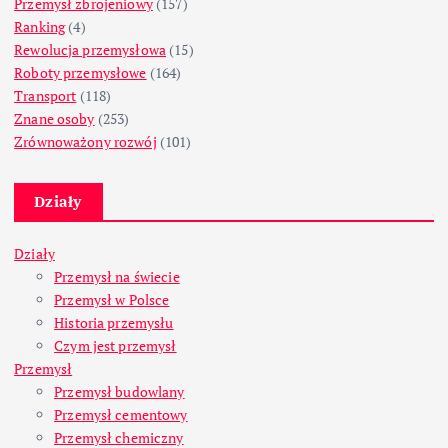
Przemysł zbrojeniowy
(157)
Ranking
(4)
Rewolucja przemysłowa
(15)
Roboty przemysłowe
(164)
Transport
(118)
Znane osoby
(253)
Zrównoważony rozwój
(101)
Działy
Działy
Przemysł na świecie
Przemysł w Polsce
Historia przemysłu
Czym jest przemysł
Przemysł
Przemysł budowlany
Przemysł cementowy
Przemysł chemiczny