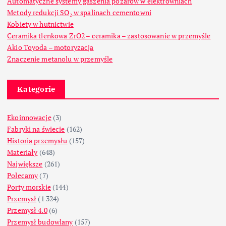
Automatyczne systemy gaszenia pożarów w elektrowniach
Metody redukcji SO₂ w spalinach cementowni
Kobiety w hutnictwie
Ceramika tlenkowa ZrO2 – ceramika – zastosowanie w przemyśle
Akio Toyoda – motoryzacja
Znaczenie metanolu w przemyśle
Kategorie
Ekoinnowacje
(3)
Fabryki na świecie
(162)
Historia przemysłu
(157)
Materiały
(648)
Największe
(261)
Polecamy
(7)
Porty morskie
(144)
Przemysł
(1 324)
Przemysł 4.0
(6)
Przemysł budowlany
(157)