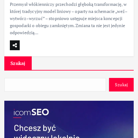
Przemysł włókienniczy przechodzi głęboką transformację, w
której tradycyjny model liniowy – oparty na schemacie „weź–
wytwórz–wyrzuć” – stopniowo ustępuje miejsca koncepcji
gospodarki o obiegu zamkniętym. Zmiana ta nie jest jedynie
odpowiedzią…
Szukaj
Szukaj