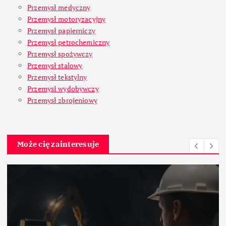
Przemysł medyczny
Przemysł motoryzacyjny
Przemysł papierniczy
Przemysł petrochemiczny
Przemysł spożywczy
Przemysł stalowy
Przemysł tekstylny
Przemysł wydobywczy
Przemysł zbrojeniowy
Może cię zainteresuje