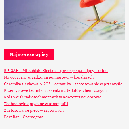
Najnowsze wpisy
RP-3AH – Mitsubishi Electric – przemysł pakujący – robot
Nowoczesne urządzenia pomiarowe w kopalniach
Ceramika tlenkowa Al2O3 – ceramika – zastosowanie w przemyśle
Przemysłowe techniki suszenia materiałów chemicznych
Rola wojsk radiotechnicznych w nowoczesnej obronie
Technologie optyczne w tomografii
Zastosowanie pieców szybowych
Port Bar – Czarnogóra