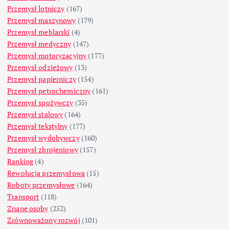
Przemysł lotniczy
(167)
Przemysł maszynowy
(179)
Przemysł meblarski
(4)
Przemysł medyczny
(147)
Przemysł motoryzacyjny
(177)
Przemysł odzieżowy
(13)
Przemysł papierniczy
(154)
Przemysł petrochemiczny
(161)
Przemysł spożywczy
(35)
Przemysł stalowy
(164)
Przemysł tekstylny
(177)
Przemysł wydobywczy
(160)
Przemysł zbrojeniowy
(157)
Ranking
(4)
Rewolucja przemysłowa
(15)
Roboty przemysłowe
(164)
Transport
(118)
Znane osoby
(252)
Zrównoważony rozwój
(101)