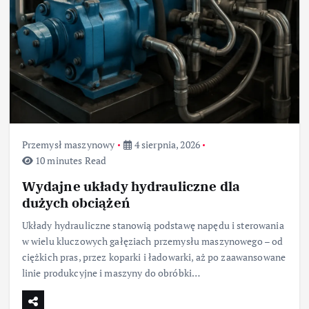
Przemysł maszynowy
4 sierpnia, 2026
10 minutes Read
Wydajne układy hydrauliczne dla
dużych obciążeń
Układy hydrauliczne stanowią podstawę napędu i sterowania
w wielu kluczowych gałęziach przemysłu maszynowego – od
ciężkich pras, przez koparki i ładowarki, aż po zaawansowane
linie produkcyjne i maszyny do obróbki…