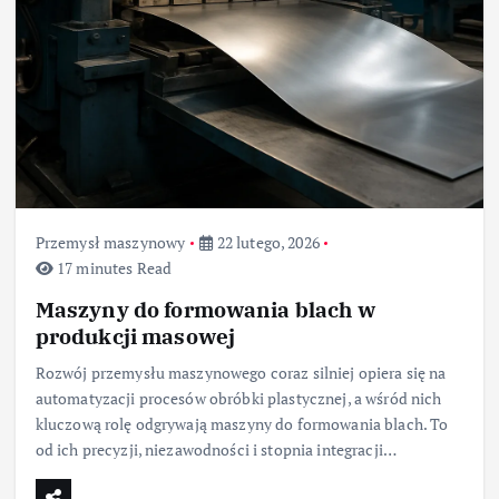
Przemysł maszynowy
22 lutego, 2026
17 minutes Read
Maszyny do formowania blach w
produkcji masowej
Rozwój przemysłu maszynowego coraz silniej opiera się na
automatyzacji procesów obróbki plastycznej, a wśród nich
kluczową rolę odgrywają maszyny do formowania blach. To
od ich precyzji, niezawodności i stopnia integracji…