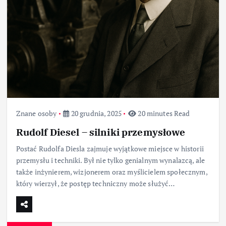
Znane osoby
20 grudnia, 2025
20 minutes Read
Rudolf Diesel – silniki przemysłowe
Postać Rudolfa Diesla zajmuje wyjątkowe miejsce w historii
przemysłu i techniki. Był nie tylko genialnym wynalazcą, ale
także inżynierem, wizjonerem oraz myślicielem społecznym,
który wierzył, że postęp techniczny może służyć…