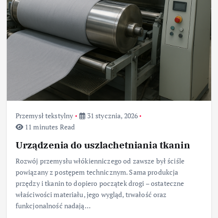
Przemysł tekstylny
31 stycznia, 2026
11 minutes Read
Urządzenia do uszlachetniania tkanin
Rozwój przemysłu włókienniczego od zawsze był ściśle
powiązany z postępem technicznym. Sama produkcja
przędzy i tkanin to dopiero początek drogi – ostateczne
właściwości materiału, jego wygląd, trwałość oraz
funkcjonalność nadają…