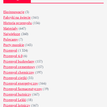
Ekoinnowacje
(3)
Fabryki na świecie
(161)
Historia przemysłu
(156)
Materiały
(647)
Największe
(260)
Polecamy
(7)
Porty morskie
(143)
Przemysł
(1 324)
Przemysł 4.0
(6)
Przemysł budowlany
(157)
Przemysł cementowy
(157)
Przemysł chemiczny
(197)
Przemysł ciężki
(35)
Przemysł energetyczny
(166)
Przemysł farmaceutyczny
(19)
Przemysł hutniczy
(167)
Przemysł Lekki
(18)
Przemysł lotniczy
(167)