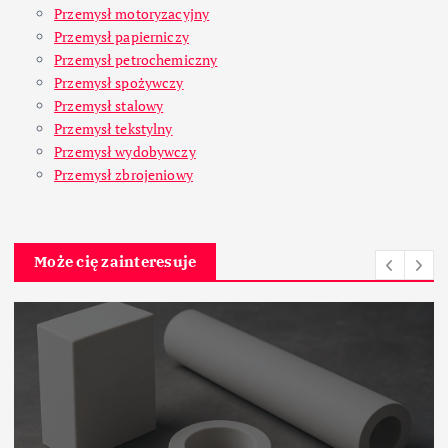
Przemysł motoryzacyjny
Przemysł papierniczy
Przemysł petrochemiczny
Przemysł spożywczy
Przemysł stalowy
Przemysł tekstylny
Przemysł wydobywczy
Przemysł zbrojeniowy
Może cię zainteresuje