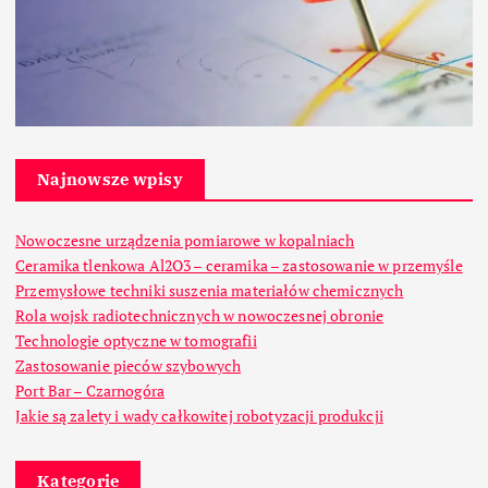
Najnowsze wpisy
Nowoczesne urządzenia pomiarowe w kopalniach
Ceramika tlenkowa Al2O3 – ceramika – zastosowanie w przemyśle
Przemysłowe techniki suszenia materiałów chemicznych
Rola wojsk radiotechnicznych w nowoczesnej obronie
Technologie optyczne w tomografii
Zastosowanie pieców szybowych
Port Bar – Czarnogóra
Jakie są zalety i wady całkowitej robotyzacji produkcji
Kategorie