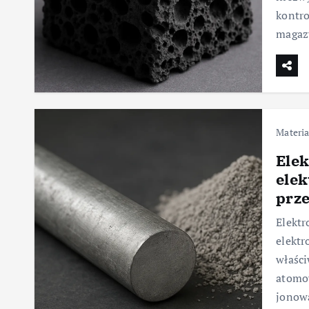
kontro
magaz
Materia
Elek
elek
prz
Elektr
elektr
właści
atomow
jonowa