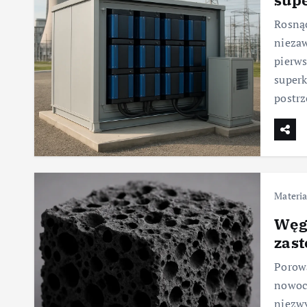
Rosnąc
niezaw
pierws
superk
postr
Materia
Węgi
zas
Porow
nowocz
niezwy