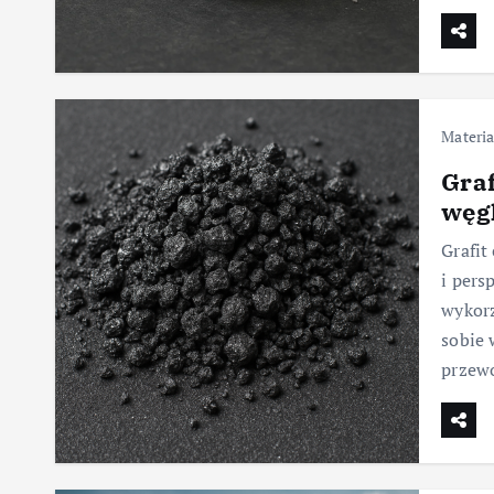
Materia
Graf
węg
Grafit
i pers
wykorz
sobie 
przewo