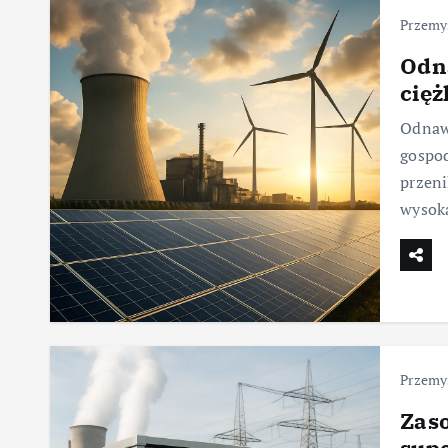
Przemy
Odna
cię
Odnawi
gospod
przeni
wysoką
Przemy
Zaso
sup