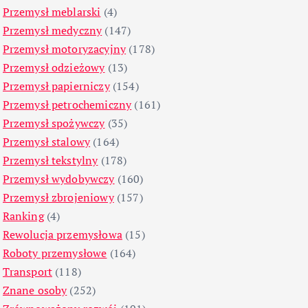
Przemysł meblarski
(4)
Przemysł medyczny
(147)
Przemysł motoryzacyjny
(178)
Przemysł odzieżowy
(13)
Przemysł papierniczy
(154)
Przemysł petrochemiczny
(161)
Przemysł spożywczy
(35)
Przemysł stalowy
(164)
Przemysł tekstylny
(178)
Przemysł wydobywczy
(160)
Przemysł zbrojeniowy
(157)
Ranking
(4)
Rewolucja przemysłowa
(15)
Roboty przemysłowe
(164)
Transport
(118)
Znane osoby
(252)