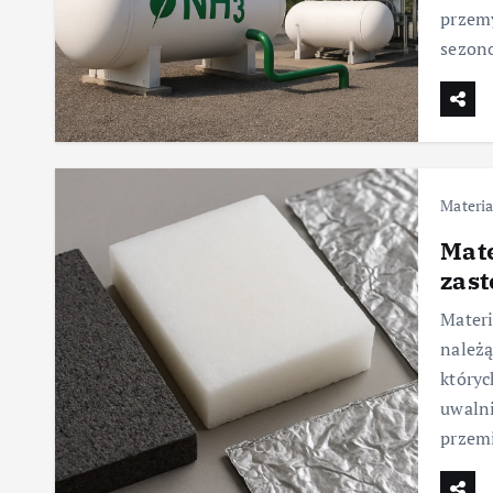
przemy
sezon
Materia
Mate
zas
Mater
należą
któryc
uwalni
przemi