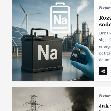
Przemy
Roz
sod
Dynami
się je
energe
potrze
do uni
Przemy
Jak