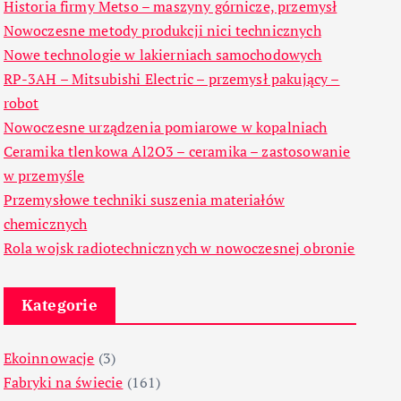
Historia firmy Metso – maszyny górnicze, przemysł
Nowoczesne metody produkcji nici technicznych
Nowe technologie w lakierniach samochodowych
RP-3AH – Mitsubishi Electric – przemysł pakujący –
robot
Nowoczesne urządzenia pomiarowe w kopalniach
Ceramika tlenkowa Al2O3 – ceramika – zastosowanie
w przemyśle
Przemysłowe techniki suszenia materiałów
chemicznych
Rola wojsk radiotechnicznych w nowoczesnej obronie
Kategorie
Ekoinnowacje
(3)
Fabryki na świecie
(161)