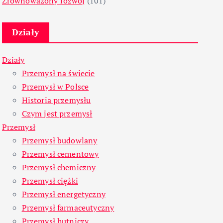
Zrównoważony rozwój
(101)
Działy
Działy
Przemysł na świecie
Przemysł w Polsce
Historia przemysłu
Czym jest przemysł
Przemysł
Przemysł budowlany
Przemysł cementowy
Przemysł chemiczny
Przemysł ciężki
Przemysł energetyczny
Przemysł farmaceutyczny
Przemysł hutniczy