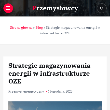
S
Przemysłowcy
k
i
p
t
Strona główna
»
Blog
»
Strategie magazynowania energii w
o
infrastrukturze OZE
c
o
n
t
e
Strategie magazynowania
n
t
energii w infrastrukturze
OZE
Przemysł energetyczny
16 grudnia, 2025