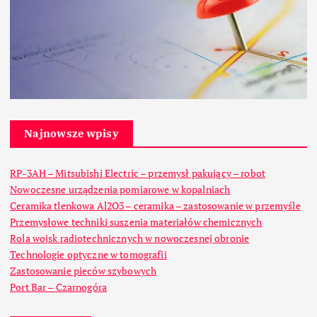
Najnowsze wpisy
RP-3AH – Mitsubishi Electric – przemysł pakujący – robot
Nowoczesne urządzenia pomiarowe w kopalniach
Ceramika tlenkowa Al2O3 – ceramika – zastosowanie w przemyśle
Przemysłowe techniki suszenia materiałów chemicznych
Rola wojsk radiotechnicznych w nowoczesnej obronie
Technologie optyczne w tomografii
Zastosowanie pieców szybowych
Port Bar – Czarnogóra