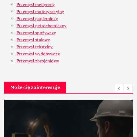
Przemysł medyczny
Przemysł motoryzacyjny
Przemysł papierniczy
Przemysł petrochemiczny
Przemysł spożywczy
Przemysł stalowy
Przemysł tekstylny
Przemysł wydobywczy
Przemysł zbrojeniowy
Może cię zainteresuje