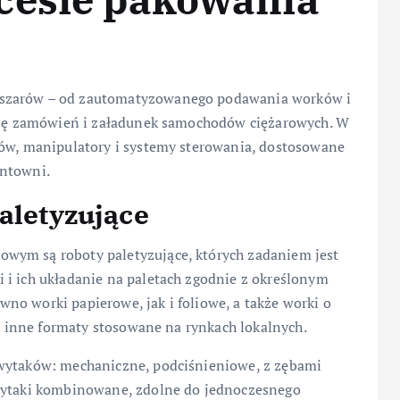
bszarów – od zautomatyzowanego podawania worków i
ację zamówień i załadunek samochodów ciężarowych. W
tów, manipulatory i systemy sterowania, dostosowane
entowni.
paletyzujące
wym są roboty paletyzujące, których zadaniem jest
 i ich układanie na paletach zgodnie z określonym
no worki papierowe, jak i foliowe, a także worki o
eż inne formaty stosowane na rynkach lokalnych.
hwytaków: mechaniczne, podciśnieniowe, z zębami
hwytaki kombinowane, zdolne do jednoczesnego