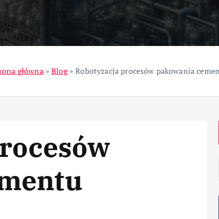
ziały
Przemysł
rona główna
»
Blog
»
Robotyzacja procesów pakowania ceme
procesów
ementu