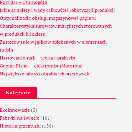
Port Bar – Czarnogóra
Jakie są zalety i wady całkowitej robotyzacji produkcji
Optymalizacja obsługi magazynowej papieru
Charakterystyka surowców marglistych stosowanych
w produkcji klinkieru
Zastosowanie węglików spiekanych w elementach
turbin
Hartowanie stali – teoria i praktyka
George Fisher – elektronika (Motorola)
Największe fabryki obrabiarek laserowych
Kategorie
Ekoinnowacje
(3)
Fabryki na świecie
(161)
Historia przemysłu
(156)