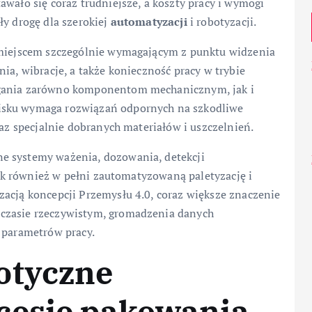
awało się coraz trudniejsze, a koszty pracy i wymogi
ły drogę dla szerokiej
automatyzacji
i robotyzacji.
t miejscem szczególnie wymagającym z punktu widzenia
ia, wibracje, a także konieczność pracy w trybie
agania zarówno komponentom mechanicznym, jak i
isku wymaga rozwiązań odpornych na szkodliwe
raz specjalnie dobranych materiałów i uszczelnień.
e systemy ważenia, dozowania, detekcji
 jak również w pełni zautomatyzowaną paletyzację i
zacją koncepcji Przemysłu 4.0, coraz większe znaczenie
czasie rzeczywistym, gromadzenia danych
 parametrów pracy.
otyczne
cesie pakowania