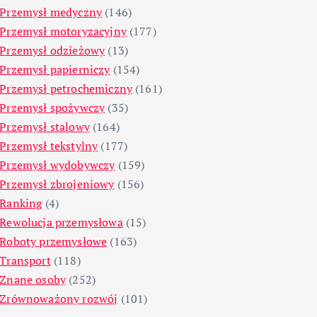
Przemysł medyczny
(146)
Przemysł motoryzacyjny
(177)
Przemysł odzieżowy
(13)
Przemysł papierniczy
(154)
Przemysł petrochemiczny
(161)
Przemysł spożywczy
(35)
Przemysł stalowy
(164)
Przemysł tekstylny
(177)
Przemysł wydobywczy
(159)
Przemysł zbrojeniowy
(156)
Ranking
(4)
Rewolucja przemysłowa
(15)
Roboty przemysłowe
(163)
Transport
(118)
Znane osoby
(252)
Zrównoważony rozwój
(101)