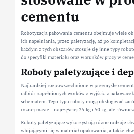
cementu
Robotyzacja pakowania cementu obejmuje wiele o
ich napełniania, przez paletyzację, aż po komplet
każdym z tych obszarów stosuje się inne typy robo
do specyfiki materiału oraz warunków pracy w cem
Roboty paletyzujące i de
Najbardziej rozpowszechnione w przemyśle cemento
odbiór napełnionych worków z wyjścia z pakowaczki
schematem. Tego typu roboty mogą obsługiwać zarów
różnej masie – najczęściej 25 kg i 50 kg, ale równi
Roboty paletyzujące wykorzystują różne rodzaje c
wbijającymi się w materiał opakowania, a także c