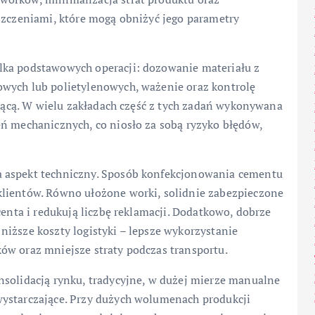
yszczeniami, które mogą obniżyć jego parametry
lka podstawowych operacji: dozowanie materiału z
owych lub polietylenowych, ważenie oraz kontrolę
zającą. W wielu zakładach część z tych zadań wykonywana
eń mechanicznych, co niosło za sobą ryzyko błędów,
a aspekt techniczny. Sposób konfekcjonowania cementu
klientów. Równo ułożone worki, solidnie zabezpieczone
centa i redukują liczbę reklamacji. Dodatkowo, dobrze
iższe koszty logistyki – lepsze wykorzystanie
ów oraz mniejsze straty podczas transportu.
nsolidacją rynku, tradycyjne, w dużej mierze manualne
wystarczające. Przy dużych wolumenach produkcji