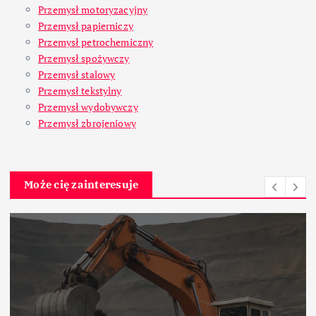
Przemysł motoryzacyjny
Przemysł papierniczy
Przemysł petrochemiczny
Przemysł spożywczy
Przemysł stalowy
Przemysł tekstylny
Przemysł wydobywczy
Przemysł zbrojeniowy
Może cię zainteresuje