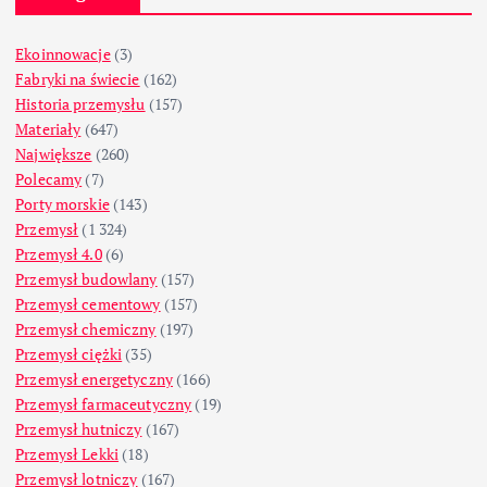
Ekoinnowacje
(3)
Fabryki na świecie
(162)
Historia przemysłu
(157)
Materiały
(647)
Największe
(260)
Polecamy
(7)
Porty morskie
(143)
Przemysł
(1 324)
Przemysł 4.0
(6)
Przemysł budowlany
(157)
Przemysł cementowy
(157)
Przemysł chemiczny
(197)
Przemysł ciężki
(35)
Przemysł energetyczny
(166)
Przemysł farmaceutyczny
(19)
Przemysł hutniczy
(167)
Przemysł Lekki
(18)
Przemysł lotniczy
(167)