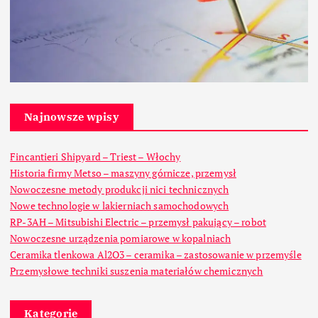
Najnowsze wpisy
Fincantieri Shipyard – Triest – Włochy
Historia firmy Metso – maszyny górnicze, przemysł
Nowoczesne metody produkcji nici technicznych
Nowe technologie w lakierniach samochodowych
RP-3AH – Mitsubishi Electric – przemysł pakujący – robot
Nowoczesne urządzenia pomiarowe w kopalniach
Ceramika tlenkowa Al2O3 – ceramika – zastosowanie w przemyśle
Przemysłowe techniki suszenia materiałów chemicznych
Kategorie