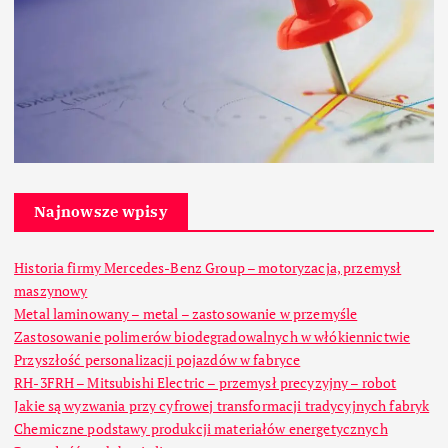
Najnowsze wpisy
Historia firmy Mercedes-Benz Group – motoryzacja, przemysł
maszynowy
Metal laminowany – metal – zastosowanie w przemyśle
Zastosowanie polimerów biodegradowalnych w włókiennictwie
Przyszłość personalizacji pojazdów w fabryce
RH-3FRH – Mitsubishi Electric – przemysł precyzyjny – robot
Jakie są wyzwania przy cyfrowej transformacji tradycyjnych fabryk
Chemiczne podstawy produkcji materiałów energetycznych